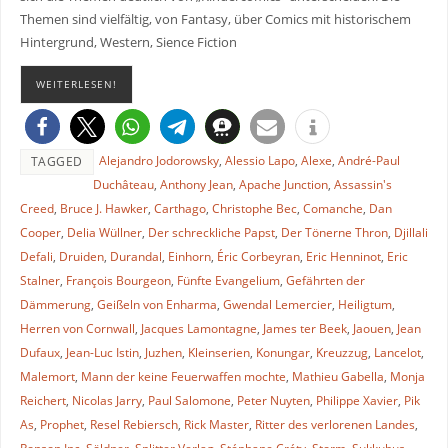
Themen sind vielfältig, von Fantasy, über Comics mit historischem
Hintergrund, Western, Sience Fiction
WEITERLESEN!
Alejandro Jodorowsky
,
Alessio Lapo
,
Alexe
,
André-Paul
TAGGED
Duchâteau
,
Anthony Jean
,
Apache Junction
,
Assassin's
Creed
,
Bruce J. Hawker
,
Carthago
,
Christophe Bec
,
Comanche
,
Dan
Cooper
,
Delia Wüllner
,
Der schreckliche Papst
,
Der Tönerne Thron
,
Djillali
Defali
,
Druiden
,
Durandal
,
Einhorn
,
Éric Corbeyran
,
Eric Henninot
,
Eric
Stalner
,
François Bourgeon
,
Fünfte Evangelium
,
Gefährten der
Dämmerung
,
Geißeln von Enharma
,
Gwendal Lemercier
,
Heiligtum
,
Herren von Cornwall
,
Jacques Lamontagne
,
James ter Beek
,
Jaouen
,
Jean
Dufaux
,
Jean-Luc Istin
,
Juzhen
,
Kleinserien
,
Konungar
,
Kreuzzug
,
Lancelot
,
Malemort
,
Mann der keine Feuerwaffen mochte
,
Mathieu Gabella
,
Monja
Reichert
,
Nicolas Jarry
,
Paul Salomone
,
Peter Nuyten
,
Philippe Xavier
,
Pik
As
,
Prophet
,
Resel Rebiersch
,
Rick Master
,
Ritter des verlorenen Landes
,