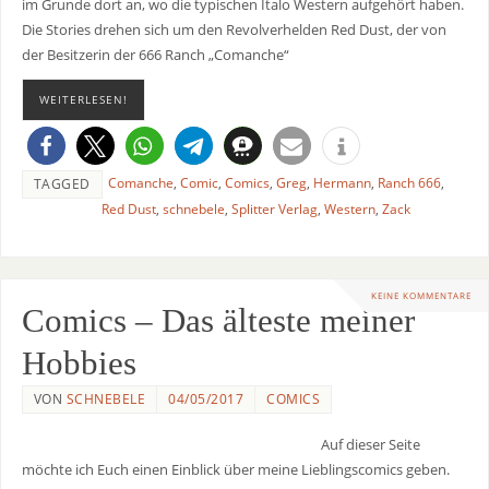
im Grunde dort an, wo die typischen Italo Western aufgehört haben.
Die Stories drehen sich um den Revolverhelden Red Dust, der von
der Besitzerin der 666 Ranch „Comanche“
WEITERLESEN!
Comanche
,
Comic
,
Comics
,
Greg
,
Hermann
,
Ranch 666
,
TAGGED
Red Dust
,
schnebele
,
Splitter Verlag
,
Western
,
Zack
KEINE KOMMENTARE
Comics – Das älteste meiner
Hobbies
VON
SCHNEBELE
04/05/2017
COMICS
Auf dieser Seite
möchte ich Euch einen Einblick über meine Lieblingscomics geben.