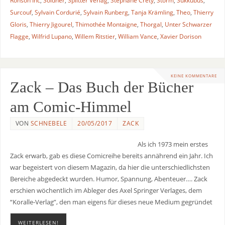
Ronson Inc
,
Söldner
,
Splitter Verlag
,
Stéphane Créty
,
Storm
,
Sukkubus
,
Surcouf
,
Sylvain Cordurié
,
Sylvain Runberg
,
Tanja Krämling
,
Theo
,
Thierry
Gloris
,
Thierry Jigourel
,
Thimothée Montaigne
,
Thorgal
,
Unter Schwarzer
Flagge
,
Wilfrid Lupano
,
Willem Ritstier
,
William Vance
,
Xavier Dorison
KEINE KOMMENTARE
Zack – Das Buch der Bücher
am Comic-Himmel
VON
SCHNEBELE
20/05/2017
ZACK
Als ich 1973 mein erstes
Zack erwarb, gab es diese Comicreihe bereits annährend ein Jahr. Ich
war begeistert von diesem Magazin, da hier die unterschiedlichsten
Bereiche abgedeckt wurden. Humor, Spannung, Abenteuer…. Zack
erschien wöchentlich im Ableger des Axel Springer Verlages, dem
“Koralle-Verlag”, den man eigens für dieses neue Medium gegründet
WEITERLESEN!