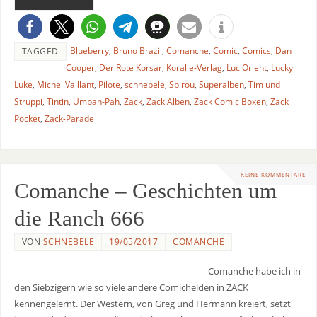
Blueberry
,
Bruno Brazil
,
Comanche
,
Comic
,
Comics
,
Dan
TAGGED
Cooper
,
Der Rote Korsar
,
Koralle-Verlag
,
Luc Orient
,
Lucky
Luke
,
Michel Vaillant
,
Pilote
,
schnebele
,
Spirou
,
Superalben
,
Tim und
Struppi
,
Tintin
,
Umpah-Pah
,
Zack
,
Zack Alben
,
Zack Comic Boxen
,
Zack
Pocket
,
Zack-Parade
KEINE KOMMENTARE
Comanche – Geschichten um
die Ranch 666
VON
SCHNEBELE
19/05/2017
COMANCHE
Comanche habe ich in
den Siebzigern wie so viele andere Comichelden in ZACK
kennengelernt. Der Western, von Greg und Hermann kreiert, setzt