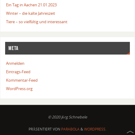
Ein Tag in Aachen 21.01.2023
Winter – die kalte Jahreszeit
Tiere – so vielfältig und interessant
META
Anmelden
Eintrags-Feed
Kommentar-Feed
WordPress.org
© 2020 Jörg Schnebele
PRÄSENTIERT VON
PARABOLA
&
WORDPRESS.