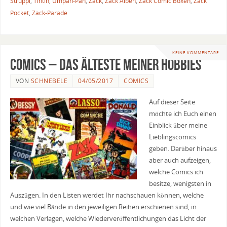
Struppi
,
Tintin
,
Umpah-Pah
,
Zack
,
Zack Alben
,
Zack Comic Boxen
,
Zack
Pocket
,
Zack-Parade
KEINE KOMMENTARE
Comics – Das älteste meiner Hobbies
VON
SCHNEBELE
04/05/2017
COMICS
Auf dieser Seite
möchte ich Euch einen
Einblick über meine
Lieblingscomics
geben. Darüber hinaus
aber auch aufzeigen,
welche Comics ich
besitze, wenigsten in
Auszügen. In den Listen werdet Ihr nachschauen können, welche
und wie viel Bände in den jeweiligen Reihen erschienen sind, in
welchen Verlagen, welche Wiederveröffentlichungen das Licht der