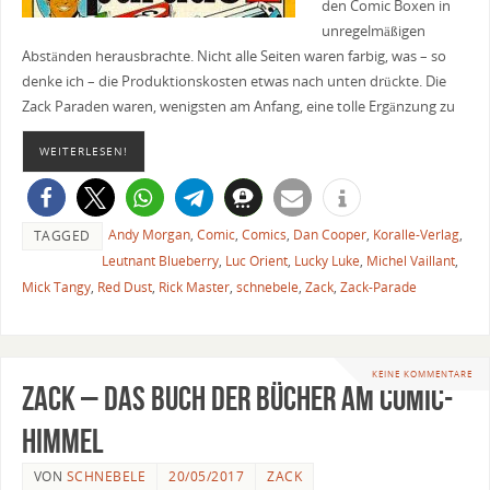
den Comic Boxen in
unregelmäßigen
Abständen herausbrachte. Nicht alle Seiten waren farbig, was – so
denke ich – die Produktionskosten etwas nach unten drückte. Die
Zack Paraden waren, wenigsten am Anfang, eine tolle Ergänzung zu
WEITERLESEN!
Andy Morgan
,
Comic
,
Comics
,
Dan Cooper
,
Koralle-Verlag
,
TAGGED
Leutnant Blueberry
,
Luc Orient
,
Lucky Luke
,
Michel Vaillant
,
Mick Tangy
,
Red Dust
,
Rick Master
,
schnebele
,
Zack
,
Zack-Parade
KEINE KOMMENTARE
Zack – Das Buch der Bücher am Comic-
Himmel
VON
SCHNEBELE
20/05/2017
ZACK