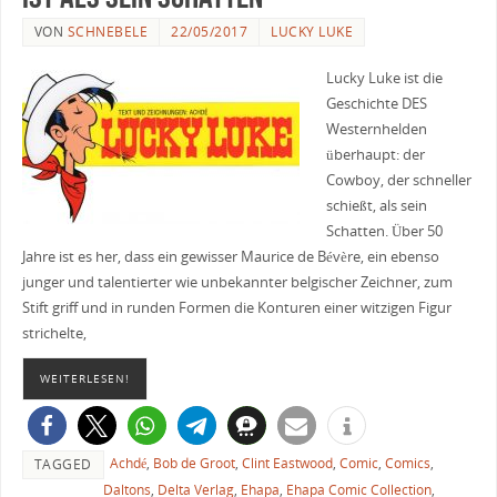
VON
SCHNEBELE
22/05/2017
LUCKY LUKE
Lucky Luke ist die
Geschichte DES
Westernhelden
überhaupt: der
Cowboy, der schneller
schießt, als sein
Schatten. Über 50
Jahre ist es her, dass ein gewisser Maurice de Bévère, ein ebenso
junger und talentierter wie unbekannter belgischer Zeichner, zum
Stift griff und in runden Formen die Konturen einer witzigen Figur
strichelte,
WEITERLESEN!
Achdé
,
Bob de Groot
,
Clint Eastwood
,
Comic
,
Comics
,
TAGGED
Daltons
,
Delta Verlag
,
Ehapa
,
Ehapa Comic Collection
,