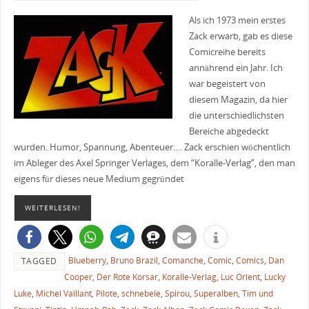
Als ich 1973 mein erstes
Zack erwarb, gab es diese
Comicreihe bereits
annährend ein Jahr. Ich
war begeistert von
diesem Magazin, da hier
die unterschiedlichsten
Bereiche abgedeckt
wurden. Humor, Spannung, Abenteuer…. Zack erschien wöchentlich
im Ableger des Axel Springer Verlages, dem “Koralle-Verlag”, den man
eigens für dieses neue Medium gegründet
WEITERLESEN!
Blueberry
,
Bruno Brazil
,
Comanche
,
Comic
,
Comics
,
Dan
TAGGED
Cooper
,
Der Rote Korsar
,
Koralle-Verlag
,
Luc Orient
,
Lucky
Luke
,
Michel Vaillant
,
Pilote
,
schnebele
,
Spirou
,
Superalben
,
Tim und