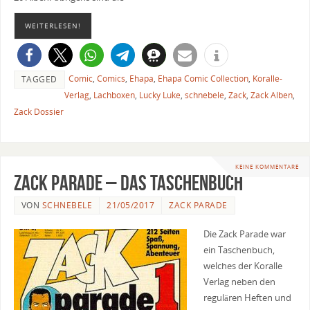
WEITERLESEN!
Comic
,
Comics
,
Ehapa
,
Ehapa Comic Collection
,
Koralle-
TAGGED
Verlag
,
Lachboxen
,
Lucky Luke
,
schnebele
,
Zack
,
Zack Alben
,
Zack Dossier
KEINE KOMMENTARE
Zack Parade – Das Taschenbuch
VON
SCHNEBELE
21/05/2017
ZACK PARADE
Die Zack Parade war
ein Taschenbuch,
welches der Koralle
Verlag neben den
regulären Heften und