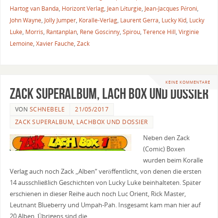
Hartog van Banda
,
Horizont Verlag
,
Jean Léturgie
,
Jean-Jacques Péroni
,
John Wayne
,
Jolly Jumper
,
Koralle-Verlag
,
Laurent Gerra
,
Lucky Kid
,
Lucky
Luke
,
Morris
,
Rantanplan
,
Rene Goscinny
,
Spirou
,
Terence Hill
,
Virginie
Lemoine
,
Xavier Fauche
,
Zack
KEINE KOMMENTARE
Zack Superalbum, Lach Box und Dossier
VON
SCHNEBELE
21/05/2017
ZACK SUPERALBUM, LACHBOX UND DOSSIER
Neben den Zack
(Comic) Boxen
wurden beim Koralle
Verlag auch noch Zack „Alben“ veröffentlicht, von denen die ersten
14 ausschließlich Geschichten von Lucky Luke beinhalteten. Später
erschienen in dieser Reihe auch noch Luc Orient, Rick Master,
Leutnant Blueberry und Umpah-Pah. Insgesamt kam man hier auf
20 Alben. Übrigens sind die