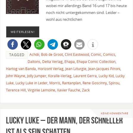
wobei mir allerdings Band 16 und 17 bis heute
noch nicht untergekommen sind. Leider –
wohl aus rechtlichen
WEITERLESEN!
Achdé
,
Bob de Groot
,
Clint Eastwood
,
Comic
,
Comics
,
TAGGED
Daltons
,
Delta Verlag
,
Ehapa
,
Ehapa Comic Collection
,
Hartog van Banda
,
Horizont Verlag
,
Jean Léturgie
,
Jean-Jacques Péroni
,
John Wayne
,
Jolly Jumper
,
Koralle-Verlag
,
Laurent Gerra
,
Lucky Kid
,
Lucky
Luke
,
Lucky Luke in Leder
,
Morris
,
Rantanplan
,
Rene Goscinny
,
Spirou
,
Terence Hill
,
Virginie Lemoine
,
Xavier Fauche
,
Zack
KEINE KOMMENTARE
Lucky Luke – Der Mann, der schneller
ist als sein Schatten