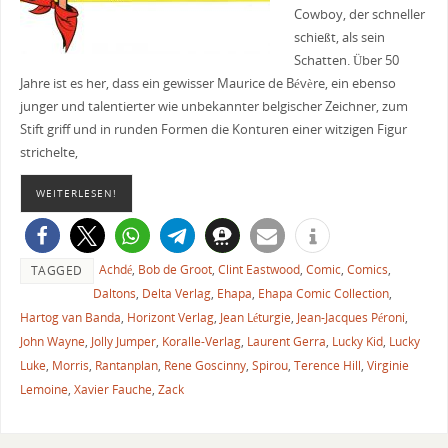
Cowboy, der schneller
schießt, als sein
Schatten. Über 50
Jahre ist es her, dass ein gewisser Maurice de Bévère, ein ebenso
junger und talentierter wie unbekannter belgischer Zeichner, zum
Stift griff und in runden Formen die Konturen einer witzigen Figur
strichelte,
WEITERLESEN!
Achdé
,
Bob de Groot
,
Clint Eastwood
,
Comic
,
Comics
,
TAGGED
Daltons
,
Delta Verlag
,
Ehapa
,
Ehapa Comic Collection
,
Hartog van Banda
,
Horizont Verlag
,
Jean Léturgie
,
Jean-Jacques Péroni
,
John Wayne
,
Jolly Jumper
,
Koralle-Verlag
,
Laurent Gerra
,
Lucky Kid
,
Lucky
Luke
,
Morris
,
Rantanplan
,
Rene Goscinny
,
Spirou
,
Terence Hill
,
Virginie
Lemoine
,
Xavier Fauche
,
Zack