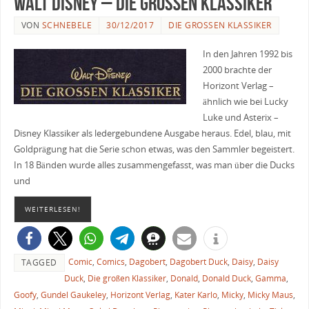
Walt Disney – Die großen Klassiker
VON
SCHNEBELE
30/12/2017
DIE GROSSEN KLASSIKER
In den Jahren 1992 bis
2000 brachte der
Horizont Verlag –
ähnlich wie bei Lucky
Luke und Asterix –
Disney Klassiker als ledergebundene Ausgabe heraus. Edel, blau, mit
Goldprägung hat die Serie schon etwas, was den Sammler begeistert.
In 18 Bänden wurde alles zusammengefasst, was man über die Ducks
und
WEITERLESEN!
Comic
,
Comics
,
Dagobert
,
Dagobert Duck
,
Daisy
,
Daisy
TAGGED
Duck
,
Die großen Klassiker
,
Donald
,
Donald Duck
,
Gamma
,
Goofy
,
Gundel Gaukeley
,
Horizont Verlag
,
Kater Karlo
,
Micky
,
Micky Maus
,