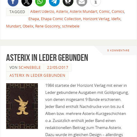
Albert Uderzo
,
Asterix
,
Asterix Mundart
,
Comic
,
Comics
,
TAGGED
Ehapa
,
Ehapa Comic Collection
,
Horizont Verlag
,
Idefix
,
Mundart
,
Obelix
,
Rene Goscinny
,
schnebele
5 KOMMENTARE
Asterix in Leder gebunden
VON
SCHNEBELE
22/05/2017
ASTERIX IN LEDER GEBUNDEN
1984 startete der Horizont Verlag mit einer in
Leder gebundene Ausgaben mit Goldprägung,
von denen insgesamt 9 Bände erschienen.
Jeder Band enthält Nachdrucke von bis zu 4
Alben bzw. mehrere Asterix-Kurzgeschichten
o.a. Zusätzlich enthält jeder Band einen
redaktionellen Beitrag zum Thema Asterix.
Dazu wurde im gleichen Design – allerdings