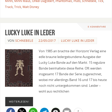
Minni
,
Minni Maus
,
Onkel Dagobert
,
Phantomias
,
Pluto
,
schnebele
,
Tick
,
Track
,
Trick
,
Walt Disney
5 KOMMENTARE
Lucky Luke in Leder
VON
SCHNEBELE
22/05/2017
LUCKY LUKE IN LEDER
Von 1985 an brachte der Horizont Verlag eine
edle braune ledergebundene Ausgabe der
Lucky Luke Bände auf den Markt. 15 reguläre
Bände beinhaltete diese Reihe. Oft werden
insgesamt 17 Bände der Serie zugerechnet,
wobei mir allerdings Band 16 und 17 bis heute
noch nicht untergekommen sind. Leider –
wohl aus rechtlichen
WEITERLESEN!