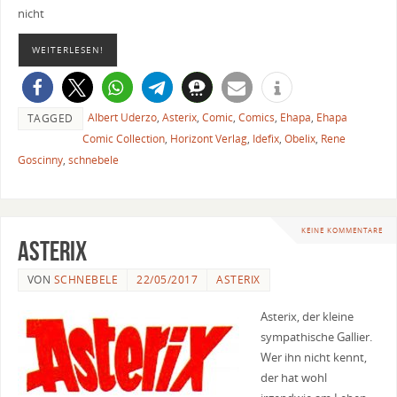
nicht
WEITERLESEN!
Albert Uderzo
,
Asterix
,
Comic
,
Comics
,
Ehapa
,
Ehapa
TAGGED
Comic Collection
,
Horizont Verlag
,
Idefix
,
Obelix
,
Rene
Goscinny
,
schnebele
KEINE KOMMENTARE
Asterix
VON
SCHNEBELE
22/05/2017
ASTERIX
Asterix, der kleine
sympathische Gallier.
Wer ihn nicht kennt,
der hat wohl