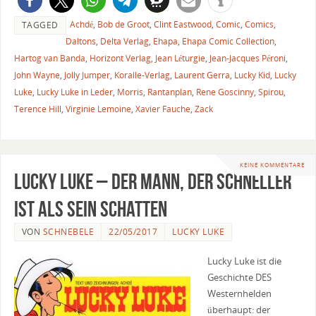
Achdé
,
Bob de Groot
,
Clint Eastwood
,
Comic
,
Comics
,
TAGGED
Daltons
,
Delta Verlag
,
Ehapa
,
Ehapa Comic Collection
,
Hartog van Banda
,
Horizont Verlag
,
Jean Léturgie
,
Jean-Jacques Péroni
,
John Wayne
,
Jolly Jumper
,
Koralle-Verlag
,
Laurent Gerra
,
Lucky Kid
,
Lucky
Luke
,
Lucky Luke in Leder
,
Morris
,
Rantanplan
,
Rene Goscinny
,
Spirou
,
Terence Hill
,
Virginie Lemoine
,
Xavier Fauche
,
Zack
KEINE KOMMENTARE
Lucky Luke – Der Mann, der schneller
ist als sein Schatten
VON
SCHNEBELE
22/05/2017
LUCKY LUKE
Lucky Luke ist die
Geschichte DES
Westernhelden
überhaupt: der