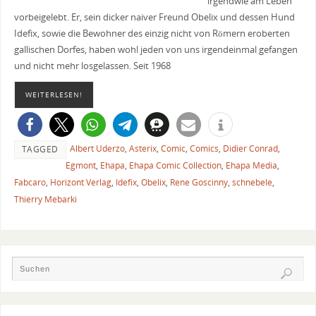
irgendwie am Leben
vorbeigelebt. Er, sein dicker naiver Freund Obelix und dessen Hund
Idefix, sowie die Bewohner des einzig nicht von Römern eroberten
gallischen Dorfes, haben wohl jeden von uns irgendeinmal gefangen
und nicht mehr losgelassen. Seit 1968
WEITERLESEN!
Albert Uderzo
,
Asterix
,
Comic
,
Comics
,
Didier Conrad
,
TAGGED
Egmont
,
Ehapa
,
Ehapa Comic Collection
,
Ehapa Media
,
Fabcaro
,
Horizont Verlag
,
Idefix
,
Obelix
,
Rene Goscinny
,
schnebele
,
Thierry Mebarki