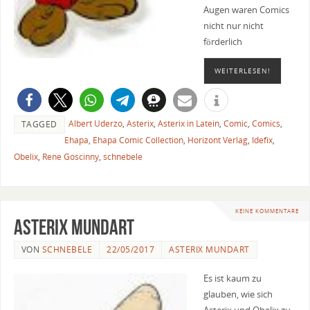
Augen waren Comics
nicht nur nicht
förderlich
WEITERLESEN!
Albert Uderzo
,
Asterix
,
Asterix in Latein
,
Comic
,
Comics
,
TAGGED
Ehapa
,
Ehapa Comic Collection
,
Horizont Verlag
,
Idefix
,
Obelix
,
Rene Goscinny
,
schnebele
KEINE KOMMENTARE
Asterix Mundart
VON
SCHNEBELE
22/05/2017
ASTERIX MUNDART
Es ist kaum zu
glauben, wie sich