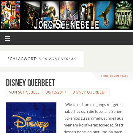
SCHLAGWORT:
HORIZONT VERLAG
KEINE KOMMENTARE
Disney Querbeet
VON
SCHNEBELE
30/12/2017
DISNEY QUERBEET
Wie ich schon eingangs mitgeteilt
habe, hat sich die Idee, alle Serien
lückenlos zu sammeln, schnell aus
meinem Kopf verabschiedet. Statt
dessen habe ich hier und da nach