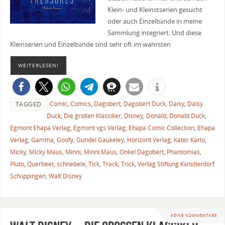
Klein- und Kleinstserien gesucht
oder auch Einzelbände in meine
Sammlung integriert. Und diese
Kleinserien und Einzelbände sind sehr oft im wahrsten
WEITERLESEN!
Comic
,
Comics
,
Dagobert
,
Dagobert Duck
,
Daisy
,
Daisy
TAGGED
Duck
,
Die großen Klassiker
,
Disney
,
Donald
,
Donald Duck
,
Egmont Ehapa Verlag
,
Egmont vgs Verlag
,
Ehapa Comic Collection
,
Ehapa
Verlag
,
Gamma
,
Goofy
,
Gundel Gaukeley
,
Horizont Verlag
,
Kater Karlo
,
Micky
,
Micky Maus
,
Minni
,
Minni Maus
,
Onkel Dagobert
,
Phantomias
,
Pluto
,
Querbeet
,
schnebele
,
Tick
,
Track
,
Trick
,
Verlag Stiftung Künstlerdorf
Schöppingen
,
Walt Disney
KEINE KOMMENTARE