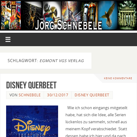
SCHLAGWORT:
EGMONT VGS VERLAG
KEINE KOMMENTARE
Disney Querbeet
VON
SCHNEBELE
30/12/2017
DISNEY QUERBEET
Wie ich schon eingangs mitgeteilt
habe, hat sich die Idee, alle Serien
lückenlos zu sammeln, schnell aus
meinem Kopf verabschiedet. Statt
dessen habe ich hier und da nach