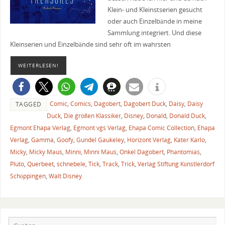
Klein- und Kleinstserien gesucht
oder auch Einzelbände in meine
Sammlung integriert. Und diese
Kleinserien und Einzelbände sind sehr oft im wahrsten
WEITERLESEN!
Comic
,
Comics
,
Dagobert
,
Dagobert Duck
,
Daisy
,
Daisy
TAGGED
Duck
,
Die großen Klassiker
,
Disney
,
Donald
,
Donald Duck
,
Egmont Ehapa Verlag
,
Egmont vgs Verlag
,
Ehapa Comic Collection
,
Ehapa
Verlag
,
Gamma
,
Goofy
,
Gundel Gaukeley
,
Horizont Verlag
,
Kater Karlo
,
Micky
,
Micky Maus
,
Minni
,
Minni Maus
,
Onkel Dagobert
,
Phantomias
,
Pluto
,
Querbeet
,
schnebele
,
Tick
,
Track
,
Trick
,
Verlag Stiftung Künstlerdorf
Schöppingen
,
Walt Disney