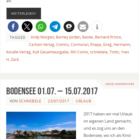
als
WEITERLESEN!
Andy Morgan
,
Barney Jordan
,
Bastei
,
Bernard Prince
,
TAGGED
Carlsen Verlag
,
Comics
,
Cormoran
,
Ehapa
,
Greg
,
Hermann
,
Koralle-Verlag
,
Kult Gesamtausgabe
,
MV-Comix
,
schnebele
,
Tintin
,
Yves
H
,
Zack
KEINE KOMMENTARE
Bodensee 01.07. – 15.07.2017
VON
SCHNEBELE
23/07/2017
URLAUB
2017 haben wir mal Urlaub
im eigenen Land gemacht,
und es zog uns an den
Bodensee, wo ich als Kind