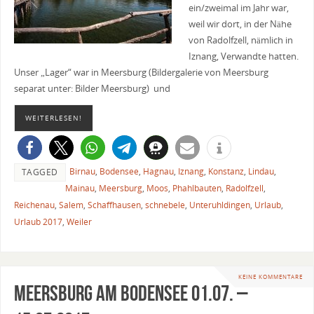
ein/zweimal im Jahr war,
weil wir dort, in der Nähe
von Radolfzell, nämlich in
Iznang, Verwandte hatten.
Unser „Lager“ war in Meersburg (Bildergalerie von Meersburg
separat unter: Bilder Meersburg) und
WEITERLESEN!
Birnau
,
Bodensee
,
Hagnau
,
Iznang
,
Konstanz
,
Lindau
,
TAGGED
Mainau
,
Meersburg
,
Moos
,
Phahlbauten
,
Radolfzell
,
Reichenau
,
Salem
,
Schaffhausen
,
schnebele
,
Unteruhldingen
,
Urlaub
,
Urlaub 2017
,
Weiler
KEINE KOMMENTARE
Meersburg am Bodensee 01.07. –