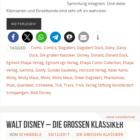
Sammlung integriert. Und diese
Kleinserien und Einzelbände sind sehr oft im wahrsten
WEITERLESEN!
Comic
,
Comics
,
Dagobert
,
Dagobert Duck
,
Daisy
,
Daisy
TAGGED
Duck
,
Die großen Klassiker
,
Disney
,
Donald
,
Donald Duck
,
Egmont Ehapa Verlag
,
Egmont vgs Verlag
,
Ehapa Comic Collection
,
Ehapa
Verlag
,
Gamma
,
Goofy
,
Gundel Gaukeley
,
Horizont Verlag
,
Kater Karlo
,
Micky
,
Micky Maus
,
Minni
,
Minni Maus
,
Onkel Dagobert
,
Phantomias
,
Pluto
,
Querbeet
,
schnebele
,
Tick
,
Track
,
Trick
,
Verlag Stiftung Künstlerdorf
Schöppingen
,
Walt Disney
KEINE KOMMENTARE
Walt Disney – Die großen Klassiker
VON
SCHNEBELE
30/12/2017
DIE GROSSEN KLASSIKER