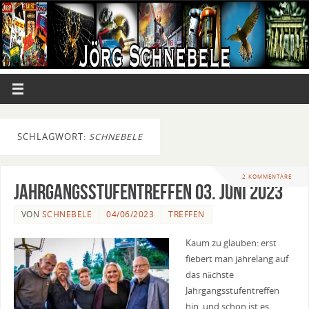
SCHLAGWORT:
SCHNEBELE
2 KOMMENTARE
Jahrgangsstufentreffen 03. Juni 2023
VON
SCHNEBELE
04/06/2023
TREFFEN
Kaum zu glauben: erst
fiebert man jahrelang auf
das nächste
Jahrgangsstufentreffen
hin, und schon ist es