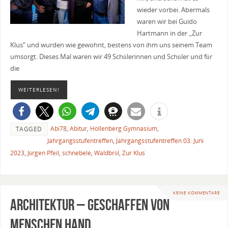
wieder vorbei. Abermals
waren wir bei Guido
Hartmann in der „Zur
Klus“ und wurden wie gewohnt, bestens von ihm uns seinem Team
umsorgt. Dieses Mal waren wir 49 Schülerinnen und Schüler und für
die
WEITERLESEN!
Abi78
,
Abitur
,
Hollenberg Gymnasium
,
TAGGED
Jahrgangsstufentreffen
,
Jahrgangsstufentreffen 03. Juni
2023
,
Jürgen Pfeil
,
schnebele
,
Waldbröl
,
Zur Klus
KEINE KOMMENTARE
Architektur – geschaffen von
Menschen Hand