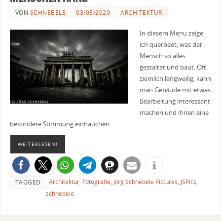
VON
SCHNEBELE
03/03/2020
ARCHITEKTUR
In diesem Menu zeige
ich querbeet, was der
Mensch so alles
gestaltet und baut. Oft
ziemlich langweilig, kann
man Gebäude mit etwas
Bearbeitung interessant
machen und ihnen eine
besondere Stimmung einhauchen.
WEITERLESEN!
Architektur
,
Fotografie
,
Jörg Schnebele Pictures
,
JSPics
,
TAGGED
schnebele