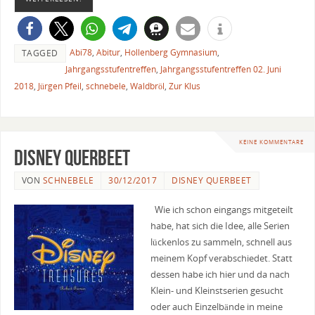
Abi78
,
Abitur
,
Hollenberg Gymnasium
,
TAGGED
Jahrgangsstufentreffen
,
Jahrgangsstufentreffen 02. Juni
2018
,
Jürgen Pfeil
,
schnebele
,
Waldbröl
,
Zur Klus
KEINE KOMMENTARE
Disney Querbeet
VON
SCHNEBELE
30/12/2017
DISNEY QUERBEET
Wie ich schon eingangs mitgeteilt
habe, hat sich die Idee, alle Serien
lückenlos zu sammeln, schnell aus
meinem Kopf verabschiedet. Statt
dessen habe ich hier und da nach
Klein- und Kleinstserien gesucht
oder auch Einzelbände in meine