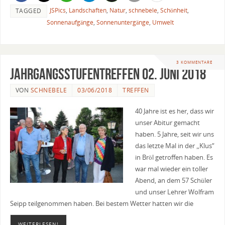
JSPics
,
Landschaften
,
Natur
,
schnebele
,
Schönheit
,
TAGGED
Sonnenaufgänge
,
Sonnenuntergänge
,
Umwelt
3 KOMMENTARE
Jahrgangsstufentreffen 02. Juni 2018
VON
SCHNEBELE
03/06/2018
TREFFEN
40 Jahre ist es her, dass wir
unser Abitur gemacht
haben. 5 Jahre, seit wir uns
das letzte Mal in der „Klus“
in Bröl getroffen haben. Es
war mal wieder ein toller
Abend, an dem 57 Schüler
und unser Lehrer Wolfram
Seipp teilgenommen haben. Bei bestem Wetter hatten wir die
WEITERLESEN!