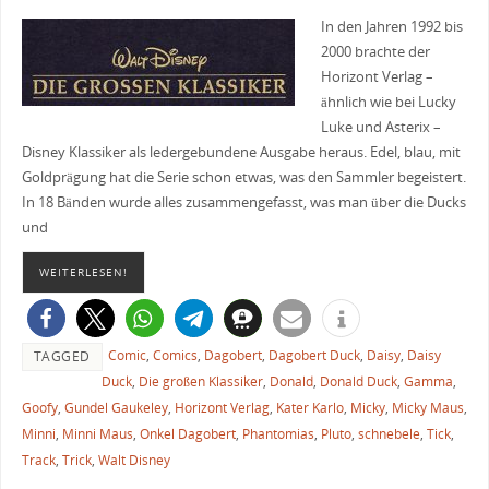
In den Jahren 1992 bis
2000 brachte der
Horizont Verlag –
ähnlich wie bei Lucky
Luke und Asterix –
Disney Klassiker als ledergebundene Ausgabe heraus. Edel, blau, mit
Goldprägung hat die Serie schon etwas, was den Sammler begeistert.
In 18 Bänden wurde alles zusammengefasst, was man über die Ducks
und
WEITERLESEN!
Comic
,
Comics
,
Dagobert
,
Dagobert Duck
,
Daisy
,
Daisy
TAGGED
Duck
,
Die großen Klassiker
,
Donald
,
Donald Duck
,
Gamma
,
Goofy
,
Gundel Gaukeley
,
Horizont Verlag
,
Kater Karlo
,
Micky
,
Micky Maus
,
Minni
,
Minni Maus
,
Onkel Dagobert
,
Phantomias
,
Pluto
,
schnebele
,
Tick
,
Track
,
Trick
,
Walt Disney