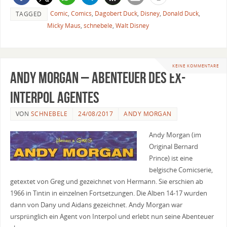
Comic
,
Comics
,
Dagobert Duck
,
Disney
,
Donald Duck
,
TAGGED
Micky Maus
,
schnebele
,
Walt Disney
KEINE KOMMENTARE
Andy Morgan – Abenteuer des ex-
Interpol Agentes
VON
SCHNEBELE
24/08/2017
ANDY MORGAN
Andy Morgan (im
Original Bernard
Prince) ist eine
belgische Comicserie,
getextet von Greg und gezeichnet von Hermann. Sie erschien ab
1966 in Tintin in einzelnen Fortsetzungen. Die Alben 14-17 wurden
dann von Dany und Aidans gezeichnet. Andy Morgan war
ursprünglich ein Agent von Interpol und erlebt nun seine Abenteuer