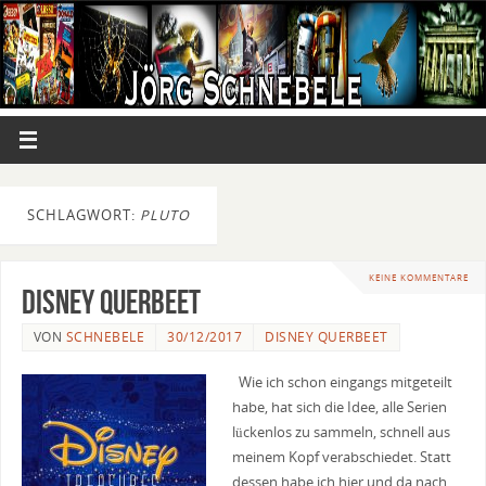
SCHLAGWORT:
PLUTO
KEINE KOMMENTARE
Disney Querbeet
VON
SCHNEBELE
30/12/2017
DISNEY QUERBEET
Wie ich schon eingangs mitgeteilt
habe, hat sich die Idee, alle Serien
lückenlos zu sammeln, schnell aus
meinem Kopf verabschiedet. Statt
dessen habe ich hier und da nach