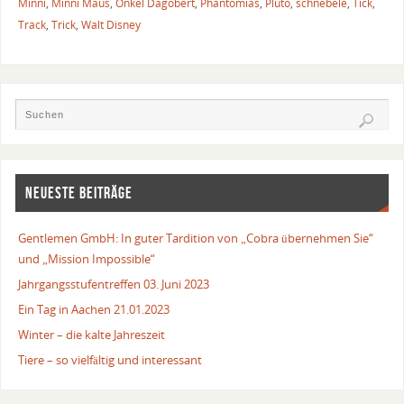
Minni
,
Minni Maus
,
Onkel Dagobert
,
Phantomias
,
Pluto
,
schnebele
,
Tick
,
Track
,
Trick
,
Walt Disney
NEUESTE BEITRÄGE
Gentlemen GmbH: In guter Tardition von „Cobra übernehmen Sie“
und „Mission Impossible“
Jahrgangsstufentreffen 03. Juni 2023
Ein Tag in Aachen 21.01.2023
Winter – die kalte Jahreszeit
Tiere – so vielfältig und interessant