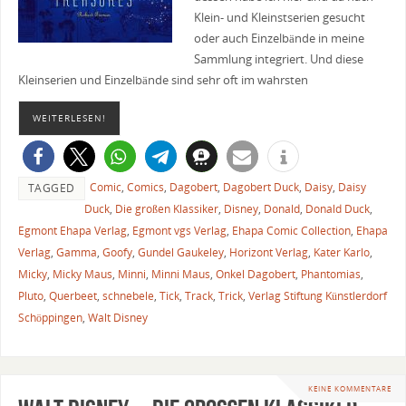
Klein- und Kleinstserien gesucht
oder auch Einzelbände in meine
Sammlung integriert. Und diese
Kleinserien und Einzelbände sind sehr oft im wahrsten
WEITERLESEN!
Comic
,
Comics
,
Dagobert
,
Dagobert Duck
,
Daisy
,
Daisy
TAGGED
Duck
,
Die großen Klassiker
,
Disney
,
Donald
,
Donald Duck
,
Egmont Ehapa Verlag
,
Egmont vgs Verlag
,
Ehapa Comic Collection
,
Ehapa
Verlag
,
Gamma
,
Goofy
,
Gundel Gaukeley
,
Horizont Verlag
,
Kater Karlo
,
Micky
,
Micky Maus
,
Minni
,
Minni Maus
,
Onkel Dagobert
,
Phantomias
,
Pluto
,
Querbeet
,
schnebele
,
Tick
,
Track
,
Trick
,
Verlag Stiftung Künstlerdorf
Schöppingen
,
Walt Disney
KEINE KOMMENTARE