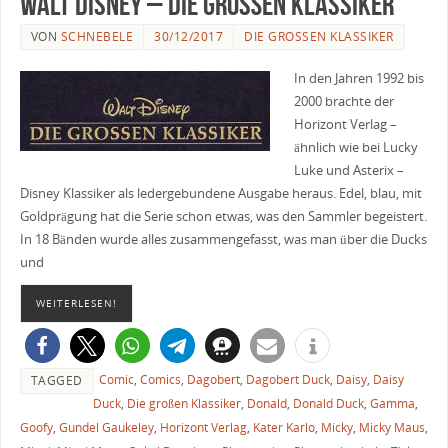
Walt Disney – Die großen Klassiker
VON
SCHNEBELE
30/12/2017
DIE GROSSEN KLASSIKER
In den Jahren 1992 bis
2000 brachte der
Horizont Verlag –
ähnlich wie bei Lucky
Luke und Asterix –
Disney Klassiker als ledergebundene Ausgabe heraus. Edel, blau, mit
Goldprägung hat die Serie schon etwas, was den Sammler begeistert.
In 18 Bänden wurde alles zusammengefasst, was man über die Ducks
und
WEITERLESEN!
Comic
,
Comics
,
Dagobert
,
Dagobert Duck
,
Daisy
,
Daisy
TAGGED
Duck
,
Die großen Klassiker
,
Donald
,
Donald Duck
,
Gamma
,
Goofy
,
Gundel Gaukeley
,
Horizont Verlag
,
Kater Karlo
,
Micky
,
Micky Maus
,