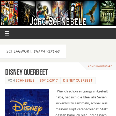
SCHLAGWORT:
EHAPA VERLAG
KEINE KOMMENTARE
Disney Querbeet
VON
SCHNEBELE
30/12/2017
DISNEY QUERBEET
Wie ich schon eingangs mitgeteilt
habe, hat sich die Idee, alle Serien
lückenlos zu sammeln, schnell aus
meinem Kopf verabschiedet. Statt
dessen habe ich hier und da nach