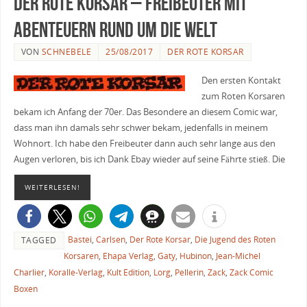
Der Rote Korsar – Freibeuter mit
Abenteuern rund um die Welt
VON
SCHNEBELE
25/08/2017
DER ROTE KORSAR
Den ersten Kontakt
zum Roten Korsaren
bekam ich Anfang der 70er. Das Besondere an diesem Comic war,
dass man ihn damals sehr schwer bekam, jedenfalls in meinem
Wohnort. Ich habe den Freibeuter dann auch sehr lange aus den
Augen verloren, bis ich Dank Ebay wieder auf seine Fährte stieß. Die
WEITERLESEN!
Bastei
,
Carlsen
,
Der Rote Korsar
,
Die Jugend des Roten
TAGGED
Korsaren
,
Ehapa Verlag
,
Gaty
,
Hubinon
,
Jean-Michel
Charlier
,
Koralle-Verlag
,
Kult Edition
,
Lorg
,
Pellerin
,
Zack
,
Zack Comic
Boxen