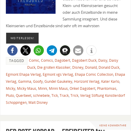
Klein- und Kleinstserien gesucht
oder auch Einzelbände in meine
Sammlung integriert. Und diese
Kleinserien und Einzelbände sind sehr oft im wahrsten
WEITERLESEN!
Comic
,
Comics
,
Dagobert
,
Dagobert Duck
,
Daisy
,
Daisy
TAGGED
Duck
,
Die großen Klassiker
,
Disney
,
Donald
,
Donald Duck
,
Egmont Ehapa Verlag
,
Egmont vgs Verlag
,
Ehapa Comic Collection
,
Ehapa
Verlag
,
Gamma
,
Goofy
,
Gundel Gaukeley
,
Horizont Verlag
,
Kater Karlo
,
Micky
,
Micky Maus
,
Minni
,
Minni Maus
,
Onkel Dagobert
,
Phantomias
,
Pluto
,
Querbeet
,
schnebele
,
Tick
,
Track
,
Trick
,
Verlag Stiftung Künstlerdorf
Schöppingen
,
Walt Disney
KEINE KOMMENTARE