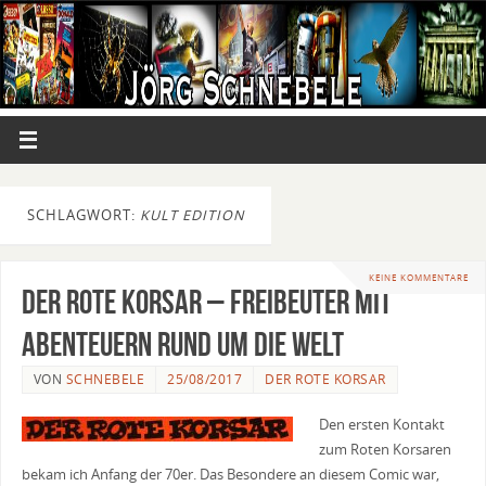
SCHLAGWORT:
KULT EDITION
KEINE KOMMENTARE
Der Rote Korsar – Freibeuter mit
Abenteuern rund um die Welt
VON
SCHNEBELE
25/08/2017
DER ROTE KORSAR
Den ersten Kontakt
zum Roten Korsaren
bekam ich Anfang der 70er. Das Besondere an diesem Comic war,