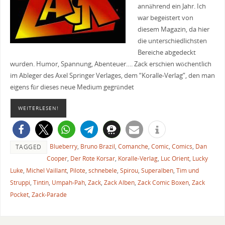
annährend ein Jahr. Ich
war begeistert von
diesem Magazin, da hier
die unterschiedlichsten
Bereiche abgedeckt
wurden. Humor, Spannung, Abenteuer…. Zack erschien wöchentlich
im Ableger des Axel Springer Verlages, dem “Koralle-Verlag”, den man
eigens für dieses neue Medium gegründet
WEITERLESEN!
Blueberry
,
Bruno Brazil
,
Comanche
,
Comic
,
Comics
,
Dan
TAGGED
Cooper
,
Der Rote Korsar
,
Koralle-Verlag
,
Luc Orient
,
Lucky
Luke
,
Michel Vaillant
,
Pilote
,
schnebele
,
Spirou
,
Superalben
,
Tim und
Struppi
,
Tintin
,
Umpah-Pah
,
Zack
,
Zack Alben
,
Zack Comic Boxen
,
Zack
Pocket
,
Zack-Parade