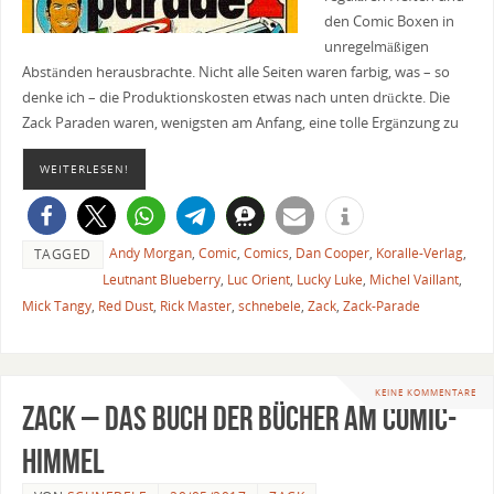
den Comic Boxen in
unregelmäßigen
Abständen herausbrachte. Nicht alle Seiten waren farbig, was – so
denke ich – die Produktionskosten etwas nach unten drückte. Die
Zack Paraden waren, wenigsten am Anfang, eine tolle Ergänzung zu
WEITERLESEN!
Andy Morgan
,
Comic
,
Comics
,
Dan Cooper
,
Koralle-Verlag
,
TAGGED
Leutnant Blueberry
,
Luc Orient
,
Lucky Luke
,
Michel Vaillant
,
Mick Tangy
,
Red Dust
,
Rick Master
,
schnebele
,
Zack
,
Zack-Parade
KEINE KOMMENTARE
Zack – Das Buch der Bücher am Comic-
Himmel