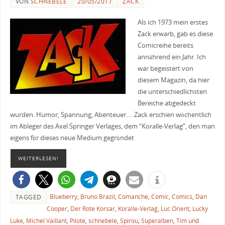
VON
SCHNEBELE
20/05/2017
ZACK
Als ich 1973 mein erstes
Zack erwarb, gab es diese
Comicreihe bereits
annährend ein Jahr. Ich
war begeistert von
diesem Magazin, da hier
die unterschiedlichsten
Bereiche abgedeckt
wurden. Humor, Spannung, Abenteuer…. Zack erschien wöchentlich
im Ableger des Axel Springer Verlages, dem “Koralle-Verlag”, den man
eigens für dieses neue Medium gegründet
WEITERLESEN!
Blueberry
,
Bruno Brazil
,
Comanche
,
Comic
,
Comics
,
Dan
TAGGED
Cooper
,
Der Rote Korsar
,
Koralle-Verlag
,
Luc Orient
,
Lucky
Luke
,
Michel Vaillant
,
Pilote
,
schnebele
,
Spirou
,
Superalben
,
Tim und