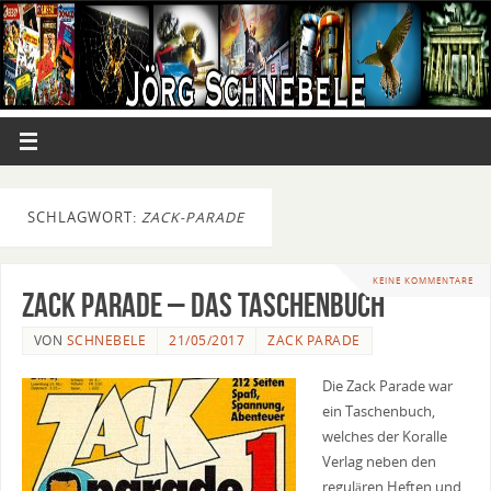
SCHLAGWORT:
ZACK-PARADE
KEINE KOMMENTARE
Zack Parade – Das Taschenbuch
VON
SCHNEBELE
21/05/2017
ZACK PARADE
Die Zack Parade war
ein Taschenbuch,
welches der Koralle
Verlag neben den
regulären Heften und