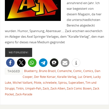
annährend ein Jahr. Ich
war begeistert von
diesem Magazin, da hier
die unterschiedlichsten
Bereiche abgedeckt
wurden. Humor, Spannung, Abenteuer…. Zack erschien wöchentlich
im Ableger des Axel Springer Verlages, dem “Koralle-Verlag”, den man
eigens für dieses neue Medium gegründet
WEITERLESEN!
Blueberry
,
Bruno Brazil
,
Comanche
,
Comic
,
Comics
,
Dan
TAGGED
Cooper
,
Der Rote Korsar
,
Koralle-Verlag
,
Luc Orient
,
Lucky
Luke
,
Michel Vaillant
,
Pilote
,
schnebele
,
Spirou
,
Superalben
,
Tim und
Struppi
,
Tintin
,
Umpah-Pah
,
Zack
,
Zack Alben
,
Zack Comic Boxen
,
Zack
Pocket
,
Zack-Parade