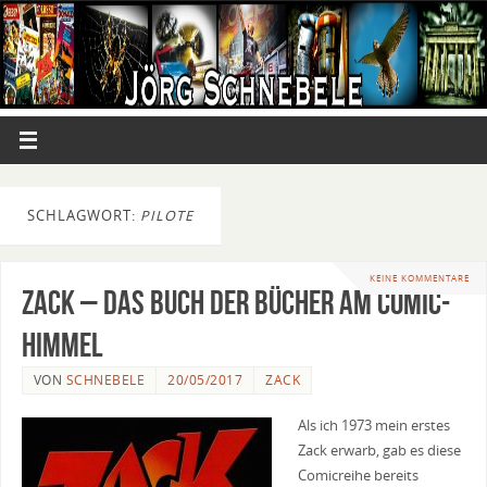
SCHLAGWORT:
PILOTE
KEINE KOMMENTARE
Zack – Das Buch der Bücher am Comic-
Himmel
VON
SCHNEBELE
20/05/2017
ZACK
Als ich 1973 mein erstes
Zack erwarb, gab es diese
Comicreihe bereits