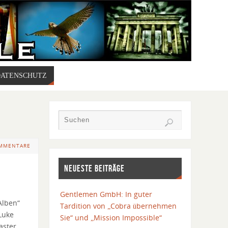
DATENSCHUTZ
OMMENTARE
NEUESTE BEITRÄGE
Gentlemen GmbH: In guter
Alben“
Tardition von „Cobra übernehmen
Luke
Sie“ und „Mission Impossible“
aster,