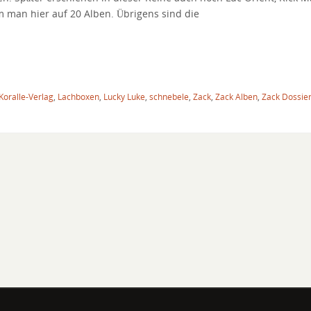
man hier auf 20 Alben. Übrigens sind die
Koralle-Verlag
,
Lachboxen
,
Lucky Luke
,
schnebele
,
Zack
,
Zack Alben
,
Zack Dossie