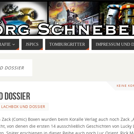
RAFIE
JSPICS
TOMBURGRITTER
IMPRESSUM UND 
D DOSSIER
KEINE K
d Dossier
 LACHBOX UND DOSSIER
Zack (Comic) Boxen wurden beim Koralle Verlag auch noch Zack „
icht, von denen die ersten 14 ausschließlich Geschichten von Lucky 
en. Später erschienen in dieser Reihe auch noch Luc Orient, Rick M