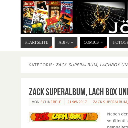
STARTSEITE
ABI78
COMICS
FOTOG
KATEGORIE:
ZACK SUPERALBUM, LACHBOX UN
Zack Superalbum, Lach Box un
VON
SCHNEBELE
21/05/2017
ZACK SUPERALBUM,
Neben den 
veröffentl
beinhaltet