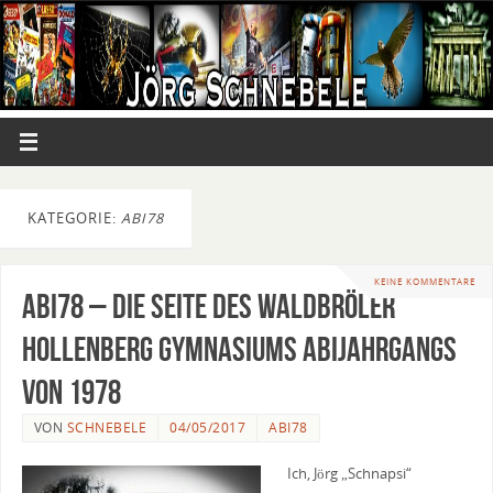
KATEGORIE:
ABI78
KEINE KOMMENTARE
Abi78 – Die Seite des Waldbröler
Hollenberg Gymnasiums Abijahrgangs
von 1978
VON
SCHNEBELE
04/05/2017
ABI78
Ich, Jörg „Schnapsi“