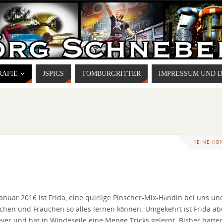
RAFIE
JSPICS
TOMBURGRITTER
IMPRESSUM UND 
KEINE K
Januar 2016 ist Frida, eine quirlige Pinscher-Mix-Hündin bei uns un
chen und Frauchen so alles lernen können. Umgekehrt ist Frida ab
ever und hat in Windeseile eine Menge Tricks gelernt. Bisher hatte