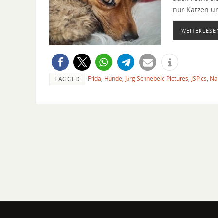
nur Katzen u
WEITERLESE
Frida
,
Hunde
,
Jörg Schnebele Pictures
,
JSPics
,
Na
TAGGED