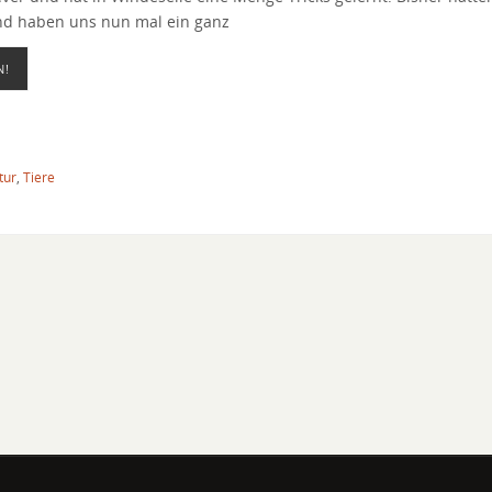
nd haben uns nun mal ein ganz
N!
tur
,
Tiere