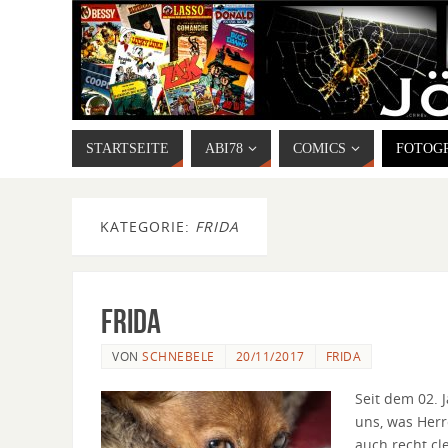
STARTSEITE
ABI78
COMICS
FOTOG
KATEGORIE:
FRIDA
Frida
VON
SCHNEBELE
20/11/2017
FRIDA
Seit dem 02. 
uns, was Herr
auch recht cl