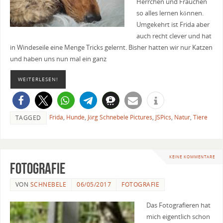
Herrchen und Frauchen
so alles lernen können.
Umgekehrt ist Frida aber
auch recht clever und hat
in Windeseile eine Menge Tricks gelernt. Bisher hatten wir nur Katzen
und haben uns nun mal ein ganz
WEITERLESEN!
Frida
,
Hunde
,
Jörg Schnebele Pictures
,
JSPics
,
Natur
,
Tiere
TAGGED
KEINE KOMMENTARE
Fotografie
VON
SCHNEBELE
06/05/2017
FOTOGRAFIE
Das Fotografieren hat
mich eigentlich schon