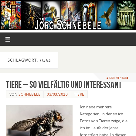
SCHLAGWORT:
TIERE
2 KOMMENTARE
Tiere – so vielfältig und interessant
VON
SCHNEBELE
03/03/2020
TIERE
Ich habe mehrere
Kategorien, in denen ich
Fotos von Tieren zeige, die
ich im Laufe der Jahre
fotogrfiert habe. In dieser