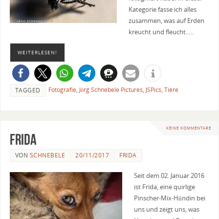
Kategorie fasse ich alles
zusammen, was auf Erden
kreucht und fleucht…..
WEITERLESEN!
Fotografie
,
Jörg Schnebele Pictures
,
JSPics
,
Tiere
TAGGED
KEINE KOMMENTARE
Frida
VON
SCHNEBELE
20/11/2017
FRIDA
Seit dem 02. Januar 2016
ist Frida, eine quirlige
Pinscher-Mix-Hündin bei
uns und zeigt uns, was