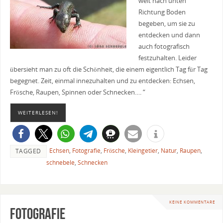
weit nach unten
Richtung Boden
begeben, um sie zu
entdecken und dann
auch fotografisch
festzuhalten. Leider
übersieht man zu oft die Schönheit, die einem eigentlich Tag für Tag
begegnet. Zeit, einmal innezuhalten und zu entdecken: Echsen,
Frösche, Raupen, Spinnen oder Schnecken…. “
WEITERLESEN!
Echsen
,
Fotografie
,
Frösche
,
Kleingetier
,
Natur
,
Raupen
,
TAGGED
schnebele
,
Schnecken
KEINE KOMMENTARE
Fotografie