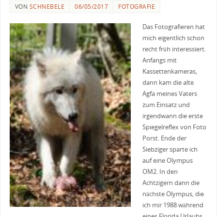
VON
SCHNEBELE
06/05/2017
FOTOGRAFIE
Das Fotografieren hat
mich eigentlich schon
recht früh interessiert.
Anfangs mit
Kassettenkameras,
dann kam die alte
Agfa meines Vaters
zum Einsatz und
irgendwann die erste
Spiegelreflex von Foto
Porst. Ende der
Siebziger sparte ich
auf eine Olympus
OM2. In den
Achtzigern dann die
nächste Olympus, die
ich mir 1988 während
eines Florida Urlaubs