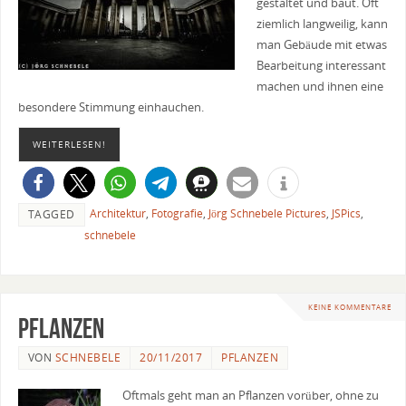
gestaltet und baut. Oft
ziemlich langweilig, kann
man Gebäude mit etwas
Bearbeitung interessant
machen und ihnen eine
besondere Stimmung einhauchen.
WEITERLESEN!
Architektur
,
Fotografie
,
Jörg Schnebele Pictures
,
JSPics
,
TAGGED
schnebele
KEINE KOMMENTARE
Pflanzen
VON
SCHNEBELE
20/11/2017
PFLANZEN
Oftmals geht man an Pflanzen vorüber, ohne zu