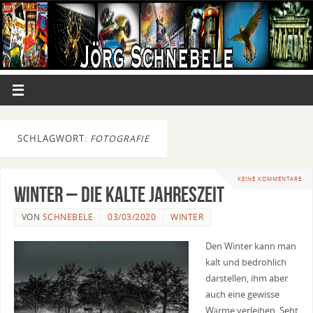
SCHLAGWORT:
FOTOGRAFIE
KEINE KOMMENTARE
Winter – die kalte Jahreszeit
VON
SCHNEBELE
03/03/2020
WINTER
Den Winter kann man
kalt und bedrohlich
darstellen, ihm aber
auch eine gewisse
Wärme verleihen. Seht