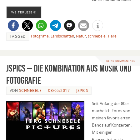
WEITERLESEN!
Fotografie
,
Landschaften
,
Natur
,
schnebele
,
Tiere
TAGGED
KEINE KOMMENTARE
JSPics – Die Kombination aus Musik und
Fotografie
VON
SCHNEBELE
03/05/2017
JSPICS
Seit Anfang der 80er
mache ich Fotos von
meinen favorisierten
Bands auf Konzerten.
Mit einigen
Pausen hat mich