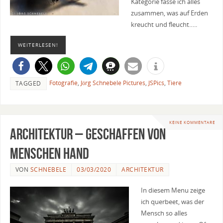
Kategorie fasse ich alles
zusammen, was auf Erden
kreucht und fleucht…..
WEITERLESEN!
Fotografie
,
Jörg Schnebele Pictures
,
JSPics
,
Tiere
TAGGED
KEINE KOMMENTARE
Architektur – geschaffen von
Menschen Hand
VON
SCHNEBELE
03/03/2020
ARCHITEKTUR
In diesem Menu zeige
ich querbeet, was der
Mensch so alles