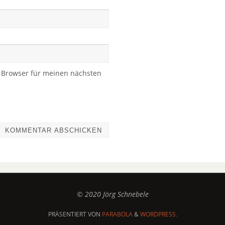
 Browser für meinen nächsten
© 2020 Jörg Schnebele
PRÄSENTIERT VON
PARABOLA
&
WORDPRESS.