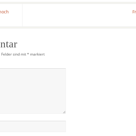
 noch
F
ntar
e Felder sind mit
*
markiert