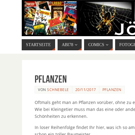
STARTSEITE
ABI78
COMICS
FOTOG
Pflanzen
VON
SCHNEBELE
20/11/2017
PFLANZEN
Oftmals geht man an Pflanzen vorüber, ohne zu e
Wie bei Kleingetier muss man das eine oder ande
Schönheiten zu erkennen.
In loser Reihenfolge findet Ihr hier, was ich so
schon ein toller Baumeister….