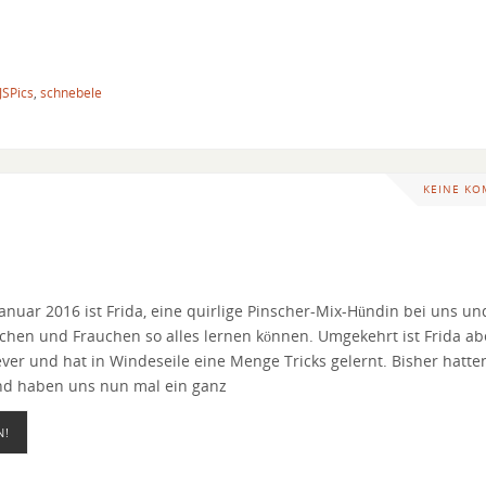
JSPics
,
schnebele
KEINE K
Januar 2016 ist Frida, eine quirlige Pinscher-Mix-Hündin bei uns un
chen und Frauchen so alles lernen können. Umgekehrt ist Frida ab
ever und hat in Windeseile eine Menge Tricks gelernt. Bisher hatte
nd haben uns nun mal ein ganz
N!