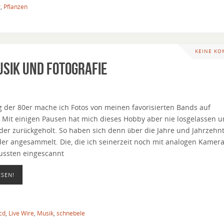
r
,
Pflanzen
KEINE K
usik und Fotografie
g der 80er mache ich Fotos von meinen favorisierten Bands auf
 Mit einigen Pausen hat mich dieses Hobby aber nie losgelassen 
er zurückgeholt. So haben sich denn über die Jahre und Jahrzehnt
er angesammelt. Die, die ich seinerzeit noch mit analogen Kamer
ussten eingescannt
ESEN!
cd
,
Live Wire
,
Musik
,
schnebele