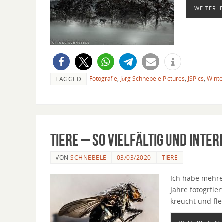
WEITERL
Fotografie
,
Jörg Schnebele Pictures
,
JSPics
,
Winte
TAGGED
Tiere – so vielfältig und inte
VON
SCHNEBELE
03/03/2020
TIERE
Ich habe mehrer
Jahre fotogrfie
kreucht und fle