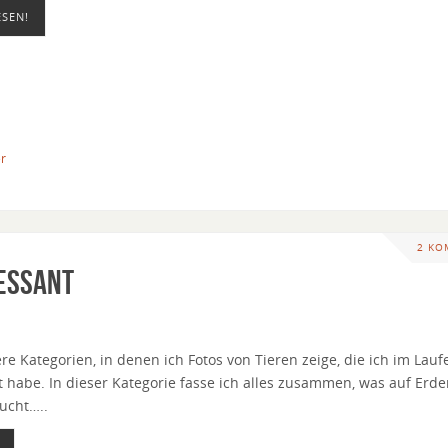
ESEN!
r
2 KO
ressant
e Kategorien, in denen ich Fotos von Tieren zeige, die ich im Lauf
rt habe. In dieser Kategorie fasse ich alles zusammen, was auf Erd
ucht…..