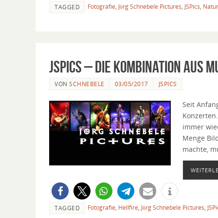
Fotografie
,
Jörg Schnebele Pictures
,
JSPics
,
Natu
TAGGED
JSPics – Die Kombination aus M
VON
SCHNEBELE
03/05/2017
JSPICS
Seit Anfan
Konzerten.
immer wied
Menge Bild
machte, m
WEITERL
Fotografie
,
Hellfire
,
Jörg Schnebele Pictures
,
JSPi
TAGGED