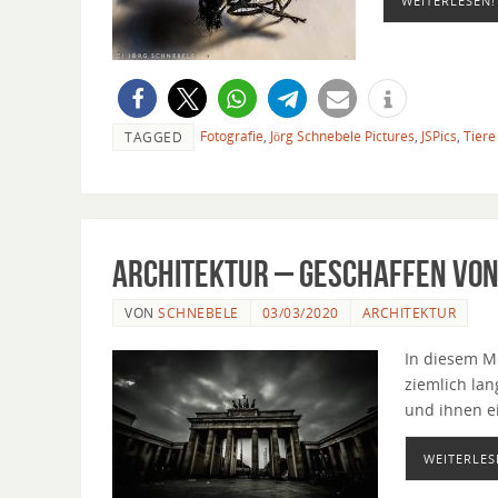
WEITERLESEN!
Fotografie
,
Jörg Schnebele Pictures
,
JSPics
,
Tiere
TAGGED
Architektur – geschaffen vo
VON
SCHNEBELE
03/03/2020
ARCHITEKTUR
In diesem Me
ziemlich la
und ihnen e
WEITERLES