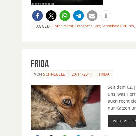
Architektur
,
Fotografie
,
Jörg Schnebele Pictures
,
TAGGED
Frida
VON
SCHNEBELE
20/11/2017
FRIDA
Seit dem 02. 
uns, was Herr
auch recht cl
nur Katzen u
WEITERLESE