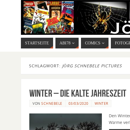
STARTSEITE
ABI78
COMICS
FOTOG
SCHLAGWORT:
JÖRG SCHNEBELE PICTURES
Winter – die kalte Jahreszeit
VON
SCHNEBELE
03/03/2020
WINTER
Den Winter
Wärme verl