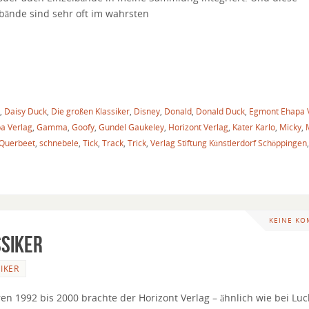
lbände sind sehr oft im wahrsten
,
Daisy Duck
,
Die großen Klassiker
,
Disney
,
Donald
,
Donald Duck
,
Egmont Ehapa 
a Verlag
,
Gamma
,
Goofy
,
Gundel Gaukeley
,
Horizont Verlag
,
Kater Karlo
,
Micky
,
Querbeet
,
schnebele
,
Tick
,
Track
,
Trick
,
Verlag Stiftung Künstlerdorf Schöppingen
KEINE K
ssiker
KER
ren 1992 bis 2000 brachte der Horizont Verlag – ähnlich wie bei Luc