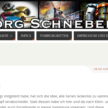
RAFIE
JSPICS
TOMBURGRITTER
IMPRESSUM UND 
KEINE K
 mitgeteilt habe, hat sich die Idee, alle Serien lückenlos zu samm
pf verabschiedet. Statt dessen habe ich hier und da nach Klein- 
 oder auch Einzelbände in meine Sammlung integriert. Und diese