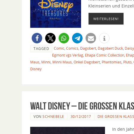
Kleinserien und Einze
WEITERLESEN!
Comic
,
Comics
,
Dagobert
,
Dagobert Duck
,
Daisy
TAGGED
Egmont vgs Verlag
,
Ehapa Comic Collection
,
Ehap
Maus
,
Minni
,
Minni Maus
,
Onkel Dagobert
,
Phantomias
,
Pluto
,
Disney
Walt Disney – Die großen Kla
VON
SCHNEBELE
30/12/2017
DIE GROSSEN KLASSI
In den Jah