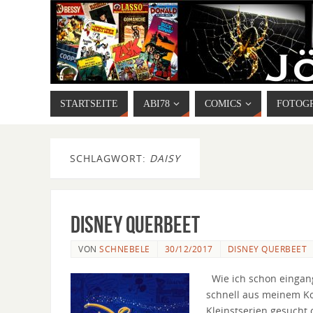
STARTSEITE
ABI78
COMICS
FOTOG
SCHLAGWORT:
DAISY
Disney Querbeet
VON
SCHNEBELE
30/12/2017
DISNEY QUERBEET
Wie ich schon eingangs
schnell aus meinem Ko
Kleinstserien gesucht