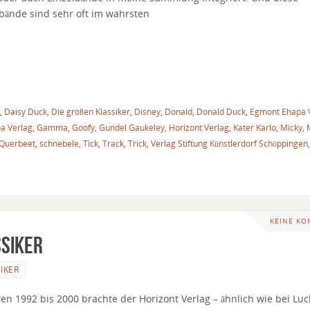
lbände sind sehr oft im wahrsten
,
Daisy Duck
,
Die großen Klassiker
,
Disney
,
Donald
,
Donald Duck
,
Egmont Ehapa 
a Verlag
,
Gamma
,
Goofy
,
Gundel Gaukeley
,
Horizont Verlag
,
Kater Karlo
,
Micky
,
Querbeet
,
schnebele
,
Tick
,
Track
,
Trick
,
Verlag Stiftung Künstlerdorf Schöppingen
KEINE K
ssiker
KER
ren 1992 bis 2000 brachte der Horizont Verlag – ähnlich wie bei Luc