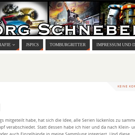
RAFIE
JSPICS
TOMBURGRITTER
IMPRESSUM UND 
KEINE K
 mitgeteilt habe, hat sich die Idee, alle Serien lückenlos zu samm
pf verabschiedet. Statt dessen habe ich hier und da nach Klein- 
 oder auch Einzelbände in meine Sammlung integriert. Und diese