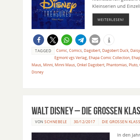
Kleinserien und Einze
WEITERLESEN!
Comic
,
Comics
,
Dagobert
,
Dagobert Duck
,
Daisy
TAGGED
Egmont vgs Verlag
,
Ehapa Comic Collection
,
Ehap
Maus
,
Minni
,
Minni Maus
,
Onkel Dagobert
,
Phantomias
,
Pluto
,
Disney
Walt Disney – Die großen Kla
VON
SCHNEBELE
30/12/2017
DIE GROSSEN KLASSI
In den Jah