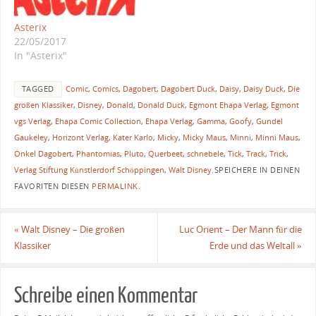
Asterix
22/05/2017
In "Asterix"
TAGGED
Comic
,
Comics
,
Dagobert
,
Dagobert Duck
,
Daisy
,
Daisy Duck
,
Die
großen Klassiker
,
Disney
,
Donald
,
Donald Duck
,
Egmont Ehapa Verlag
,
Egmont
vgs Verlag
,
Ehapa Comic Collection
,
Ehapa Verlag
,
Gamma
,
Goofy
,
Gundel
Gaukeley
,
Horizont Verlag
,
Kater Karlo
,
Micky
,
Micky Maus
,
Minni
,
Minni Maus
,
Onkel Dagobert
,
Phantomias
,
Pluto
,
Querbeet
,
schnebele
,
Tick
,
Track
,
Trick
,
Verlag Stiftung Künstlerdorf Schöppingen
,
Walt Disney
.
SPEICHERE IN DEINEN
FAVORITEN DIESEN
PERMALINK
.
«
Walt Disney – Die großen
Luc Orient – Der Mann für die
Klassiker
Erde und das Weltall
»
Schreibe einen Kommentar