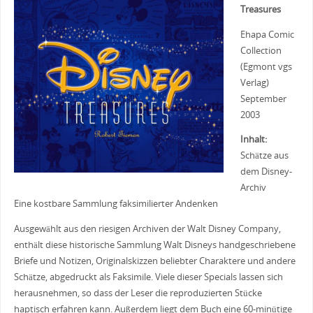
Treasures
Ehapa Comic
Collection
(Egmont vgs
Verlag)
September
2003
Inhalt:
Schätze aus
dem Disney-
Archiv
Eine kostbare Sammlung faksimilierter Andenken
Ausgewählt aus den riesigen Archiven der Walt Disney Company,
enthält diese historische Sammlung Walt Disneys handgeschriebene
Briefe und Notizen, Originalskizzen beliebter Charaktere und andere
Schätze, abgedruckt als Faksimile. Viele dieser Specials lassen sich
herausnehmen, so dass der Leser die reproduzierten Stücke
haptisch erfahren kann. Außerdem liegt dem Buch eine 60-minütige