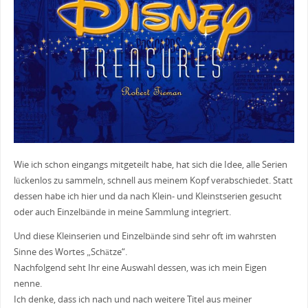
Wie ich schon eingangs mitgeteilt habe, hat sich die Idee, alle Serien
lückenlos zu sammeln, schnell aus meinem Kopf verabschiedet. Statt
dessen habe ich hier und da nach Klein- und Kleinstserien gesucht
oder auch Einzelbände in meine Sammlung integriert.
Und diese Kleinserien und Einzelbände sind sehr oft im wahrsten
Sinne des Wortes „Schätze“.
Nachfolgend seht Ihr eine Auswahl dessen, was ich mein Eigen
nenne.
Ich denke, dass ich nach und nach weitere Titel aus meiner