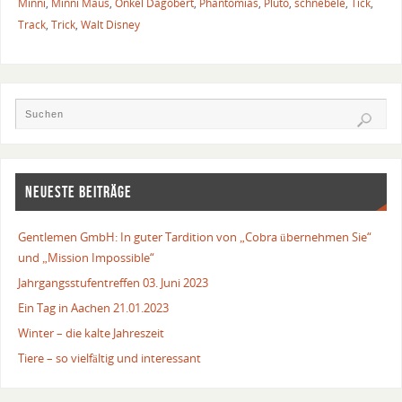
Minni
,
Minni Maus
,
Onkel Dagobert
,
Phantomias
,
Pluto
,
schnebele
,
Tick
,
Track
,
Trick
,
Walt Disney
NEUESTE BEITRÄGE
Gentlemen GmbH: In guter Tardition von „Cobra übernehmen Sie“
und „Mission Impossible“
Jahrgangsstufentreffen 03. Juni 2023
Ein Tag in Aachen 21.01.2023
Winter – die kalte Jahreszeit
Tiere – so vielfältig und interessant