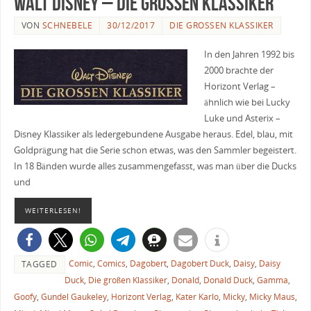
Walt Disney – Die großen Klassiker
VON
SCHNEBELE
30/12/2017
DIE GROSSEN KLASSIKER
In den Jahren 1992 bis
2000 brachte der
Horizont Verlag –
ähnlich wie bei Lucky
Luke und Asterix –
Disney Klassiker als ledergebundene Ausgabe heraus. Edel, blau, mit
Goldprägung hat die Serie schon etwas, was den Sammler begeistert.
In 18 Bänden wurde alles zusammengefasst, was man über die Ducks
und
WEITERLESEN!
Comic
,
Comics
,
Dagobert
,
Dagobert Duck
,
Daisy
,
Daisy
TAGGED
Duck
,
Die großen Klassiker
,
Donald
,
Donald Duck
,
Gamma
,
Goofy
,
Gundel Gaukeley
,
Horizont Verlag
,
Kater Karlo
,
Micky
,
Micky Maus
,