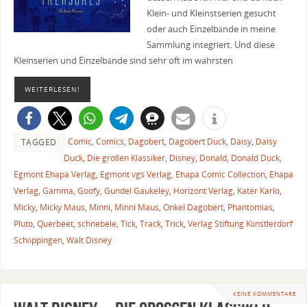
Klein- und Kleinstserien gesucht
oder auch Einzelbände in meine
Sammlung integriert. Und diese
Kleinserien und Einzelbände sind sehr oft im wahrsten
WEITERLESEN!
Comic
,
Comics
,
Dagobert
,
Dagobert Duck
,
Daisy
,
Daisy
TAGGED
Duck
,
Die großen Klassiker
,
Disney
,
Donald
,
Donald Duck
,
Egmont Ehapa Verlag
,
Egmont vgs Verlag
,
Ehapa Comic Collection
,
Ehapa
Verlag
,
Gamma
,
Goofy
,
Gundel Gaukeley
,
Horizont Verlag
,
Kater Karlo
,
Micky
,
Micky Maus
,
Minni
,
Minni Maus
,
Onkel Dagobert
,
Phantomias
,
Pluto
,
Querbeet
,
schnebele
,
Tick
,
Track
,
Trick
,
Verlag Stiftung Künstlerdorf
Schöppingen
,
Walt Disney
KEINE KOMMENTARE