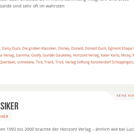
lbände sind sehr oft im wahrsten
,
Daisy Duck
,
Die großen Klassiker
,
Disney
,
Donald
,
Donald Duck
,
Egmont Ehapa 
a Verlag
,
Gamma
,
Goofy
,
Gundel Gaukeley
,
Horizont Verlag
,
Kater Karlo
,
Micky
,
Querbeet
,
schnebele
,
Tick
,
Track
,
Trick
,
Verlag Stiftung Künstlerdorf Schöppingen
KEINE K
ssiker
KER
ren 1992 bis 2000 brachte der Horizont Verlag – ähnlich wie bei Luc