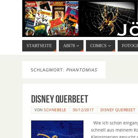
STARTSEITE
ABI78
COMICS
FOTOG
SCHLAGWORT:
PHANTOMIAS
Disney Querbeet
VON
SCHNEBELE
30/12/2017
DISNEY QUERBEET
Wie ich schon eingangs
schnell aus meinem Ko
Kleinstserien gesucht