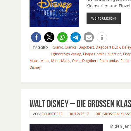
Kleinserien und Einze
WEITERLESEN!
Comic
,
Comics
,
Dagobert
,
Dagobert Duck
,
Daisy
TAGGED
Egmont vgs Verlag
,
Ehapa Comic Collection
,
Ehap
Maus
,
Minni
,
Minni Maus
,
Onkel Dagobert
,
Phantomias
,
Pluto
,
Disney
Walt Disney – Die großen Kla
VON
SCHNEBELE
30/12/2017
DIE GROSSEN KLASSI
In den Jah