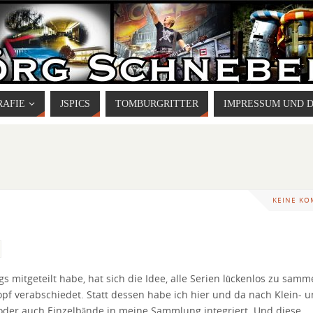
RAFIE
JSPICS
TOMBURGRITTER
IMPRESSUM UND 
KEINE K
 mitgeteilt habe, hat sich die Idee, alle Serien lückenlos zu samm
pf verabschiedet. Statt dessen habe ich hier und da nach Klein- 
 oder auch Einzelbände in meine Sammlung integriert. Und diese