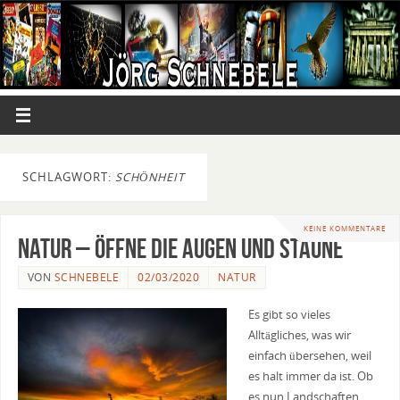
SCHLAGWORT:
SCHÖNHEIT
KEINE KOMMENTARE
Natur – Öffne die Augen und staune
VON
SCHNEBELE
02/03/2020
NATUR
Es gibt so vieles
Alltägliches, was wir
einfach übersehen, weil
es halt immer da ist. Ob
es nun Landschaften