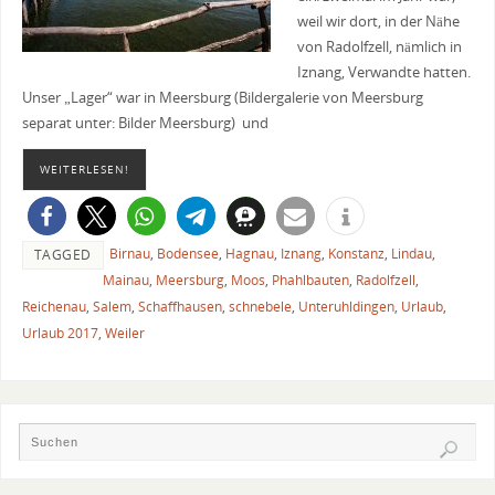
weil wir dort, in der Nähe
von Radolfzell, nämlich in
Iznang, Verwandte hatten.
Unser „Lager“ war in Meersburg (Bildergalerie von Meersburg
separat unter: Bilder Meersburg) und
WEITERLESEN!
Birnau
,
Bodensee
,
Hagnau
,
Iznang
,
Konstanz
,
Lindau
,
TAGGED
Mainau
,
Meersburg
,
Moos
,
Phahlbauten
,
Radolfzell
,
Reichenau
,
Salem
,
Schaffhausen
,
schnebele
,
Unteruhldingen
,
Urlaub
,
Urlaub 2017
,
Weiler