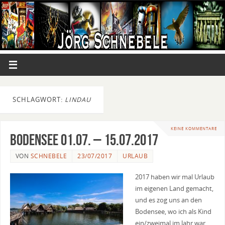
SCHLAGWORT:
LINDAU
KEINE KOMMENTARE
Bodensee 01.07. – 15.07.2017
VON
SCHNEBELE
23/07/2017
URLAUB
2017 haben wir mal Urlaub
im eigenen Land gemacht,
und es zog uns an den
Bodensee, wo ich als Kind
ein/zweimal im Jahr war,