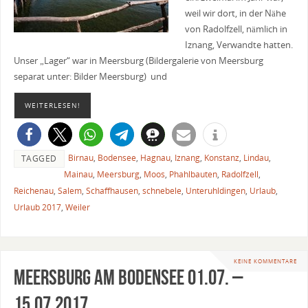
weil wir dort, in der Nähe
von Radolfzell, nämlich in
Iznang, Verwandte hatten.
Unser „Lager“ war in Meersburg (Bildergalerie von Meersburg
separat unter: Bilder Meersburg) und
WEITERLESEN!
Birnau
,
Bodensee
,
Hagnau
,
Iznang
,
Konstanz
,
Lindau
,
TAGGED
Mainau
,
Meersburg
,
Moos
,
Phahlbauten
,
Radolfzell
,
Reichenau
,
Salem
,
Schaffhausen
,
schnebele
,
Unteruhldingen
,
Urlaub
,
Urlaub 2017
,
Weiler
KEINE KOMMENTARE
Meersburg am Bodensee 01.07. –
15.07.2017