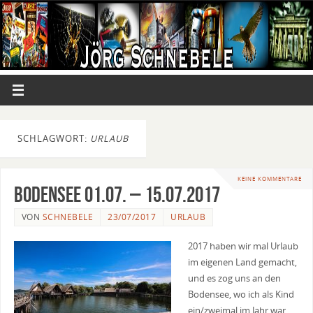
SCHLAGWORT:
URLAUB
KEINE KOMMENTARE
Bodensee 01.07. – 15.07.2017
VON
SCHNEBELE
23/07/2017
URLAUB
2017 haben wir mal Urlaub
im eigenen Land gemacht,
und es zog uns an den
Bodensee, wo ich als Kind
ein/zweimal im Jahr war,