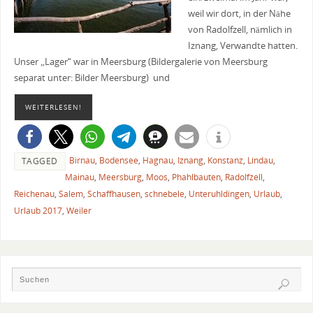
weil wir dort, in der Nähe
von Radolfzell, nämlich in
Iznang, Verwandte hatten.
Unser „Lager“ war in Meersburg (Bildergalerie von Meersburg
separat unter: Bilder Meersburg) und
WEITERLESEN!
Birnau
,
Bodensee
,
Hagnau
,
Iznang
,
Konstanz
,
Lindau
,
TAGGED
Mainau
,
Meersburg
,
Moos
,
Phahlbauten
,
Radolfzell
,
Reichenau
,
Salem
,
Schaffhausen
,
schnebele
,
Unteruhldingen
,
Urlaub
,
Urlaub 2017
,
Weiler