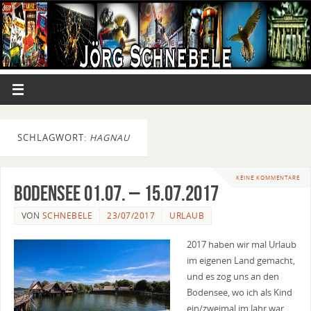
SCHLAGWORT:
HAGNAU
KEINE KOMMENTARE
Bodensee 01.07. – 15.07.2017
VON
SCHNEBELE
23/07/2017
URLAUB
2017 haben wir mal Urlaub
im eigenen Land gemacht,
und es zog uns an den
Bodensee, wo ich als Kind
ein/zweimal im Jahr war,