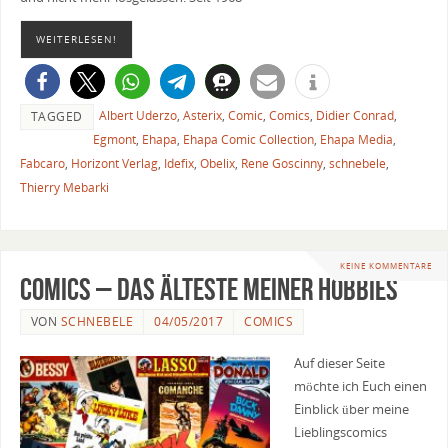
WEITERLESEN!
Albert Uderzo
,
Asterix
,
Comic
,
Comics
,
Didier Conrad
,
TAGGED
Egmont
,
Ehapa
,
Ehapa Comic Collection
,
Ehapa Media
,
Fabcaro
,
Horizont Verlag
,
Idefix
,
Obelix
,
Rene Goscinny
,
schnebele
,
Thierry Mebarki
KEINE KOMMENTARE
Comics – Das älteste meiner Hobbies
VON
SCHNEBELE
04/05/2017
COMICS
Auf dieser Seite
möchte ich Euch einen
Einblick über meine
Lieblingscomics