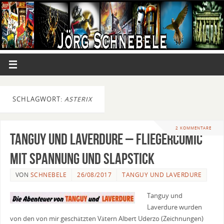
SCHLAGWORT:
ASTERIX
2 KOMMENTARE
Tanguy und Laverdure – Fliegercomic
mit Spannung und Slapstick
VON
SCHNEBELE
26/08/2017
TANGUY UND LAVERDURE
Tanguy und
Laverdure wurden
von den von mir geschätzten Vätern Albert Uderzo (Zeichnungen)