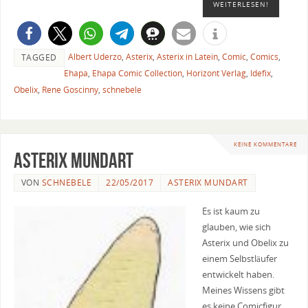
WEITERLESEN!
Albert Uderzo
,
Asterix
,
Asterix in Latein
,
Comic
,
Comics
,
TAGGED
Ehapa
,
Ehapa Comic Collection
,
Horizont Verlag
,
Idefix
,
Obelix
,
Rene Goscinny
,
schnebele
KEINE KOMMENTARE
Asterix Mundart
VON
SCHNEBELE
22/05/2017
ASTERIX MUNDART
Es ist kaum zu
glauben, wie sich
Asterix und Obelix zu
einem Selbstläufer
entwickelt haben.
Meines Wissens gibt
es keine Comicfigur,