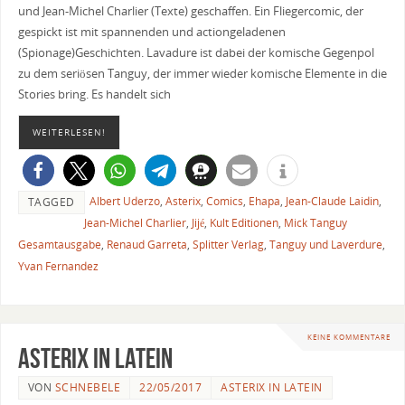
und Jean-Michel Charlier (Texte) geschaffen. Ein Fliegercomic, der
gespickt ist mit spannenden und actiongeladenen
(Spionage)Geschichten. Lavadure ist dabei der komische Gegenpol
zu dem seriösen Tanguy, der immer wieder komische Elemente in die
Stories bring. Es handelt sich
WEITERLESEN!
Albert Uderzo
,
Asterix
,
Comics
,
Ehapa
,
Jean-Claude Laidin
,
TAGGED
Jean-Michel Charlier
,
Jijé
,
Kult Editionen
,
Mick Tanguy
Gesamtausgabe
,
Renaud Garreta
,
Splitter Verlag
,
Tanguy und Laverdure
,
Yvan Fernandez
KEINE KOMMENTARE
Asterix in Latein
VON
SCHNEBELE
22/05/2017
ASTERIX IN LATEIN