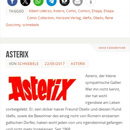
Albert Uderzo
,
Asterix
,
Comic
,
Comics
,
Ehapa
,
Ehapa
TAGGED
Comic Collection
,
Horizont Verlag
,
Idefix
,
Obelix
,
Rene
Goscinny
,
schnebele
KEINE KOMMENTARE
Asterix
VON
SCHNEBELE
22/05/2017
ASTERIX
Asterix, der kleine
sympathische Gallier.
Wer ihn nicht kennt,
der hat wohl
irgendwie am Leben
vorbeigelebt. Er, sein dicker naiver Freund Obelix und dessen Hund
Idefix, sowie die Bewohner des einzig nicht von Römern eroberten
gallischen Dorfes, haben wohl jeden von uns irgendeinmal gefangen
und nicht mehr losgelassen. Seit 1968