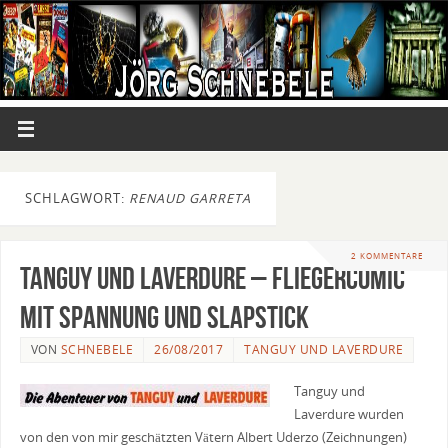
SCHLAGWORT:
RENAUD GARRETA
2 KOMMENTARE
Tanguy und Laverdure – Fliegercomic
mit Spannung und Slapstick
VON
SCHNEBELE
26/08/2017
TANGUY UND LAVERDURE
Tanguy und
Laverdure wurden
von den von mir geschätzten Vätern Albert Uderzo (Zeichnungen)