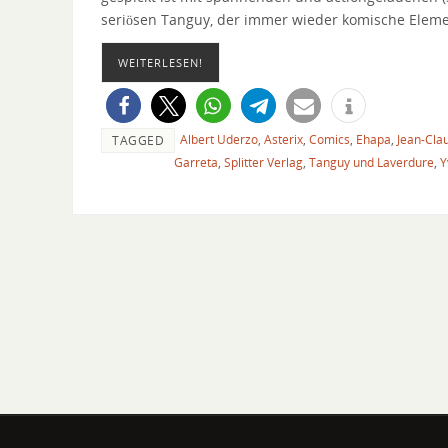
seriösen Tanguy, der immer wieder komische Element
WEITERLESEN!
Albert Uderzo
,
Asterix
,
Comics
,
Ehapa
,
Jean-Cla
TAGGED
Garreta
,
Splitter Verlag
,
Tanguy und Laverdure
,
Y