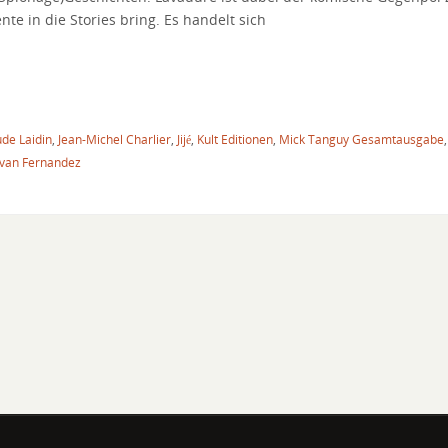
e in die Stories bring. Es handelt sich
ude Laidin
,
Jean-Michel Charlier
,
Jijé
,
Kult Editionen
,
Mick Tanguy Gesamtausgabe
van Fernandez