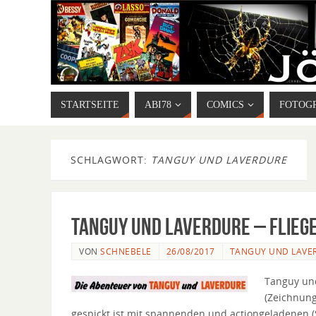
STARTSEITE
ABI78
COMICS
FOTOG
SCHLAGWORT:
TANGUY UND LAVERDURE
Tanguy und Laverdure – Flieg
VON
SCHNEBELE
26/08/2017
TANGUY UND LAVE
Tanguy und
(Zeichnung
gespickt ist mit spannenden und actiongeladenen 