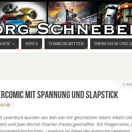
RAFIE
JSPICS
TOMBURGRITTER
IMPRESSUM UND 
2 KO
ercomic mit Spannung und Slapstick
RDURE
 Laverdure wurden von den von mir geschätzten Vätern Albert Ud
en) und Jean-Michel Charlier (Texte) geschaffen. Ein Fliegercomic, 
(Spionage)Geschichten. Lavadure ist dabei der komische Gegenpol