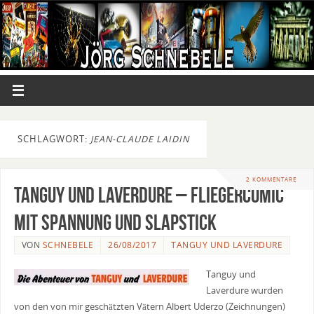
SCHLAGWORT:
JEAN-CLAUDE LAIDIN
2 KOMMENTARE
Tanguy und Laverdure – Fliegercomic
mit Spannung und Slapstick
VON
SCHNEBELE
26/08/2017
TANGUY UND LAVERDURE
Tanguy und
Laverdure wurden
von den von mir geschätzten Vätern Albert Uderzo (Zeichnungen)