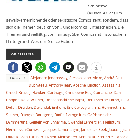
sich hierbei
(ausschließlich) um
gewaltverherrlichende oder sexistische Comics geht, sondern, dass
sich die Themen deutlich von „Kindercomics“ unterscheiden. Die
Themen sind vielfältig, von Fantasy, über Comics mit historischem
Hintergrund, Western, Sience Fiction
WEITERLESEN!
Alejandro Jodorowsky
,
Alessio Lapo
,
Alexe
,
André-Paul
TAGGED
Duchâteau
,
Anthony Jean
,
Apache Junction
,
Assassin's
Creed
,
Bruce J. Hawker
,
Carthago
,
Christophe Bec
,
Comanche
,
Dan
Cooper
,
Delia Wüllner
,
Der schreckliche Papst
,
Der Tönerne Thron
,
Djillali
Defali
,
Druiden
,
Durandal
,
Einhorn
,
Éric Corbeyran
,
Eric Henninot
,
Eric
Stalner
,
François Bourgeon
,
Fünfte Evangelium
,
Gefährten der
Dämmerung
,
Geißeln von Enharma
,
Gwendal Lemercier
,
Heiligtum
,
Herren von Cornwall
,
Jacques Lamontagne
,
James ter Beek
,
Jaouen
,
Jean
Dufaux
,
Jean-Luc Istin
,
Juzhen
,
Kleinserien
,
Konungar
,
Kreuzzug
,
Lancelot
,