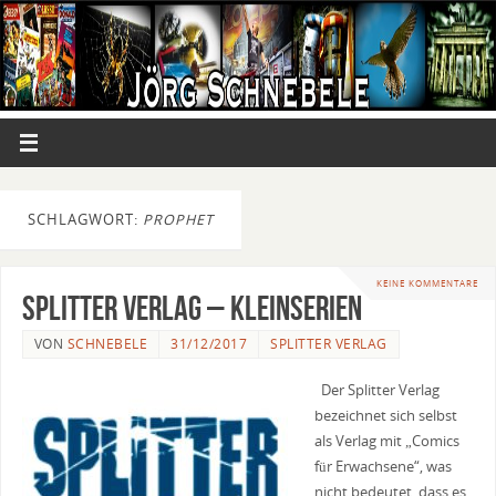
SCHLAGWORT:
PROPHET
KEINE KOMMENTARE
Splitter Verlag – Kleinserien
VON
SCHNEBELE
31/12/2017
SPLITTER VERLAG
Der Splitter Verlag
bezeichnet sich selbst
als Verlag mit „Comics
für Erwachsene“, was
nicht bedeutet, dass es