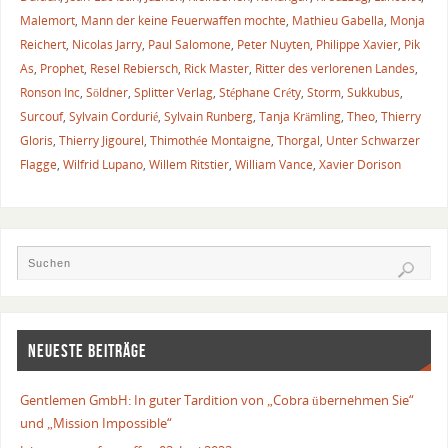
Malemort
,
Mann der keine Feuerwaffen mochte
,
Mathieu Gabella
,
Monja
Reichert
,
Nicolas Jarry
,
Paul Salomone
,
Peter Nuyten
,
Philippe Xavier
,
Pik
As
,
Prophet
,
Resel Rebiersch
,
Rick Master
,
Ritter des verlorenen Landes
,
Ronson Inc
,
Söldner
,
Splitter Verlag
,
Stéphane Créty
,
Storm
,
Sukkubus
,
Surcouf
,
Sylvain Cordurié
,
Sylvain Runberg
,
Tanja Krämling
,
Theo
,
Thierry
Gloris
,
Thierry Jigourel
,
Thimothée Montaigne
,
Thorgal
,
Unter Schwarzer
Flagge
,
Wilfrid Lupano
,
Willem Ritstier
,
William Vance
,
Xavier Dorison
NEUESTE BEITRÄGE
Gentlemen GmbH: In guter Tardition von „Cobra übernehmen Sie“
und „Mission Impossible“