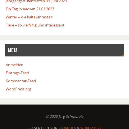
Jahrgangsstufentreffen 03. Juni 2023
Ein Tag in Aachen 21.01.2023
Winter – die kalte Jahreszeit
Tiere – so vielfältig und interessant
META
Anmelden
Eintrags-Feed
Kommentar-Feed
WordPress.org
© 2020 Jörg Schnebele
PRÄSENTIERT VON
PARABOLA
&
WORDPRESS.