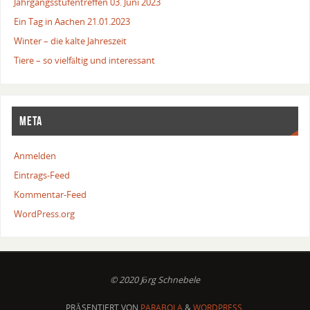
Jahrgangsstufentreffen 03. Juni 2023
Ein Tag in Aachen 21.01.2023
Winter – die kalte Jahreszeit
Tiere – so vielfältig und interessant
META
Anmelden
Eintrags-Feed
Kommentar-Feed
WordPress.org
© 2020 Jörg Schnebele
PRÄSENTIERT VON
PARABOLA
&
WORDPRESS.