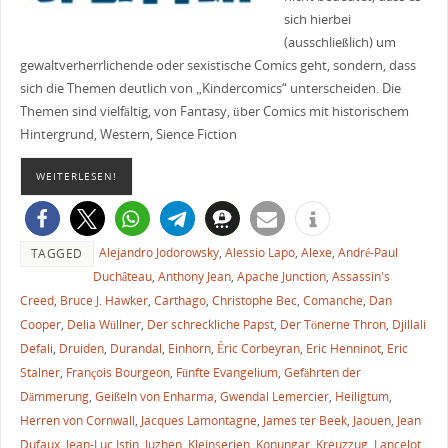
sich hierbei
(ausschließlich) um
gewaltverherrlichende oder sexistische Comics geht, sondern, dass
sich die Themen deutlich von „Kindercomics“ unterscheiden. Die
Themen sind vielfältig, von Fantasy, über Comics mit historischem
Hintergrund, Western, Sience Fiction
WEITERLESEN!
Alejandro Jodorowsky
,
Alessio Lapo
,
Alexe
,
André-Paul
TAGGED
Duchâteau
,
Anthony Jean
,
Apache Junction
,
Assassin's
Creed
,
Bruce J. Hawker
,
Carthago
,
Christophe Bec
,
Comanche
,
Dan
Cooper
,
Delia Wüllner
,
Der schreckliche Papst
,
Der Tönerne Thron
,
Djillali
Defali
,
Druiden
,
Durandal
,
Einhorn
,
Éric Corbeyran
,
Eric Henninot
,
Eric
Stalner
,
François Bourgeon
,
Fünfte Evangelium
,
Gefährten der
Dämmerung
,
Geißeln von Enharma
,
Gwendal Lemercier
,
Heiligtum
,
Herren von Cornwall
,
Jacques Lamontagne
,
James ter Beek
,
Jaouen
,
Jean
Dufaux
,
Jean-Luc Istin
,
Juzhen
,
Kleinserien
,
Konungar
,
Kreuzzug
,
Lancelot
,