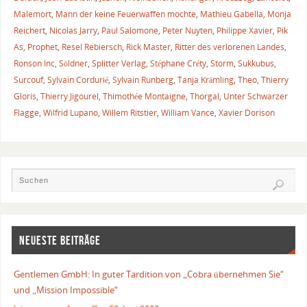
Malemort
,
Mann der keine Feuerwaffen mochte
,
Mathieu Gabella
,
Monja
Reichert
,
Nicolas Jarry
,
Paul Salomone
,
Peter Nuyten
,
Philippe Xavier
,
Pik
As
,
Prophet
,
Resel Rebiersch
,
Rick Master
,
Ritter des verlorenen Landes
,
Ronson Inc
,
Söldner
,
Splitter Verlag
,
Stéphane Créty
,
Storm
,
Sukkubus
,
Surcouf
,
Sylvain Cordurié
,
Sylvain Runberg
,
Tanja Krämling
,
Theo
,
Thierry
Gloris
,
Thierry Jigourel
,
Thimothée Montaigne
,
Thorgal
,
Unter Schwarzer
Flagge
,
Wilfrid Lupano
,
Willem Ritstier
,
William Vance
,
Xavier Dorison
NEUESTE BEITRÄGE
Gentlemen GmbH: In guter Tardition von „Cobra übernehmen Sie“
und „Mission Impossible“