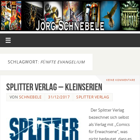
SCHLAGWORT:
FÜNFTE EVANGELIUM
KEINE KOMMENTARE
Splitter Verlag – Kleinserien
VON
SCHNEBELE
31/12/2017
SPLITTER VERLAG
Der Splitter Verlag
bezeichnet sich selbst
als Verlag mit „Comics
für Erwachsene“, was
nicht bedeutet, dass es