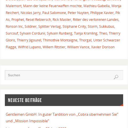
Malemort
,
Mann der keine Feuerwaffen mochte
,
Mathieu Gabella
,
Monja
Reichert
,
Nicolas Jarry
,
Paul Salomone
,
Peter Nuyten
,
Philippe Xavier
,
Pik
As
,
Prophet
,
Resel Rebiersch
,
Rick Master
,
Ritter des verlorenen Landes
,
Ronson Inc
,
Söldner
,
Splitter Verlag
,
Stéphane Créty
,
Storm
,
Sukkubus
,
Surcouf
,
Sylvain Cordurié
,
Sylvain Runberg
,
Tanja Krämling
,
Theo
,
Thierry
Gloris
,
Thierry Jigourel
,
Thimothée Montaigne
,
Thorgal
,
Unter Schwarzer
Flagge
,
Wilfrid Lupano
,
Willem Ritstier
,
William Vance
,
Xavier Dorison
NEUESTE BEITRÄGE
Gentlemen GmbH: In guter Tardition von „Cobra übernehmen Sie“
und „Mission Impossible“