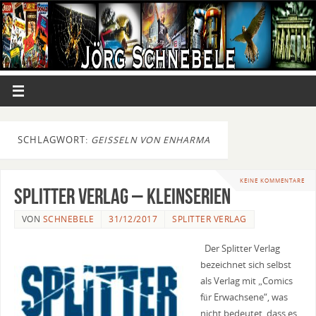
SCHLAGWORT:
GEISSELN VON ENHARMA
KEINE KOMMENTARE
Splitter Verlag – Kleinserien
VON
SCHNEBELE
31/12/2017
SPLITTER VERLAG
Der Splitter Verlag
bezeichnet sich selbst
als Verlag mit „Comics
für Erwachsene“, was
nicht bedeutet, dass es