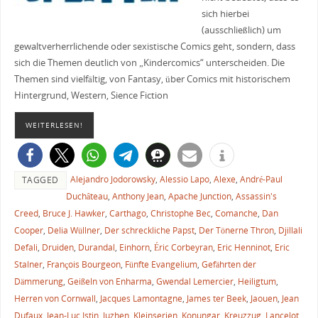
sich hierbei
(ausschließlich) um
gewaltverherrlichende oder sexistische Comics geht, sondern, dass
sich die Themen deutlich von „Kindercomics“ unterscheiden. Die
Themen sind vielfältig, von Fantasy, über Comics mit historischem
Hintergrund, Western, Sience Fiction
WEITERLESEN!
Alejandro Jodorowsky
,
Alessio Lapo
,
Alexe
,
André-Paul
TAGGED
Duchâteau
,
Anthony Jean
,
Apache Junction
,
Assassin's
Creed
,
Bruce J. Hawker
,
Carthago
,
Christophe Bec
,
Comanche
,
Dan
Cooper
,
Delia Wüllner
,
Der schreckliche Papst
,
Der Tönerne Thron
,
Djillali
Defali
,
Druiden
,
Durandal
,
Einhorn
,
Éric Corbeyran
,
Eric Henninot
,
Eric
Stalner
,
François Bourgeon
,
Fünfte Evangelium
,
Gefährten der
Dämmerung
,
Geißeln von Enharma
,
Gwendal Lemercier
,
Heiligtum
,
Herren von Cornwall
,
Jacques Lamontagne
,
James ter Beek
,
Jaouen
,
Jean
Dufaux
,
Jean-Luc Istin
,
Juzhen
,
Kleinserien
,
Konungar
,
Kreuzzug
,
Lancelot
,