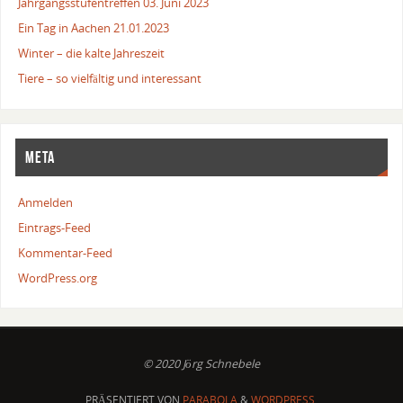
Jahrgangsstufentreffen 03. Juni 2023
Ein Tag in Aachen 21.01.2023
Winter – die kalte Jahreszeit
Tiere – so vielfältig und interessant
META
Anmelden
Eintrags-Feed
Kommentar-Feed
WordPress.org
© 2020 Jörg Schnebele
PRÄSENTIERT VON
PARABOLA
&
WORDPRESS.