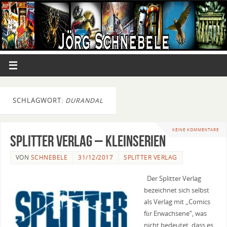
SCHLAGWORT:
DURANDAL
KEINE KOMMENTARE
Splitter Verlag – Kleinserien
VON
SCHNEBELE
31/12/2017
SPLITTER VERLAG
Der Splitter Verlag
bezeichnet sich selbst
als Verlag mit „Comics
für Erwachsene“, was
nicht bedeutet, dass es