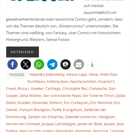
sich hierbei
(ausschließlich) um
gewaltverherrlichende oder sexistische Comics geht, sondern, dass
sich die Themen deutlich von „Kindercomics“ unterscheiden. Die
Themen sind vielfältig, von Fantasy, über Comics mit historischem
Hintergrund, Western, Sience Fiction
WEITERLESEN!
Alejandro Jodorowsky
,
Alessio Lapo
,
Alexe
,
André-Paul
TAGGED
Duchâteau
,
Anthony Jean
,
Apache Junction
,
Assassin's
Creed
,
Bruce J. Hawker
,
Carthago
,
Christophe Bec
,
Comanche
,
Dan
Cooper
,
Delia Wüllner
,
Der schreckliche Papst
,
Der Tönerne Thron
,
Djillali
Defali
,
Druiden
,
Durandal
,
Einhorn
,
Éric Corbeyran
,
Eric Henninot
,
Eric
Stalner
,
François Bourgeon
,
Fünfte Evangelium
,
Gefährten der
Dämmerung
,
Geißeln von Enharma
,
Gwendal Lemercier
,
Heiligtum
,
Herren von Cornwall
,
Jacques Lamontagne
,
James ter Beek
,
Jaouen
,
Jean
Dufaux
,
Jean-Luc Istin
,
Juzhen
,
Kleinserien
,
Konungar
,
Kreuzzug
,
Lancelot
,