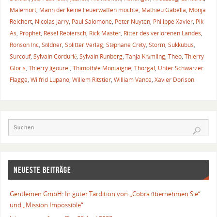
Malemort
,
Mann der keine Feuerwaffen mochte
,
Mathieu Gabella
,
Monja
Reichert
,
Nicolas Jarry
,
Paul Salomone
,
Peter Nuyten
,
Philippe Xavier
,
Pik
As
,
Prophet
,
Resel Rebiersch
,
Rick Master
,
Ritter des verlorenen Landes
,
Ronson Inc
,
Söldner
,
Splitter Verlag
,
Stéphane Créty
,
Storm
,
Sukkubus
,
Surcouf
,
Sylvain Cordurié
,
Sylvain Runberg
,
Tanja Krämling
,
Theo
,
Thierry
Gloris
,
Thierry Jigourel
,
Thimothée Montaigne
,
Thorgal
,
Unter Schwarzer
Flagge
,
Wilfrid Lupano
,
Willem Ritstier
,
William Vance
,
Xavier Dorison
NEUESTE BEITRÄGE
Gentlemen GmbH: In guter Tardition von „Cobra übernehmen Sie“
und „Mission Impossible“