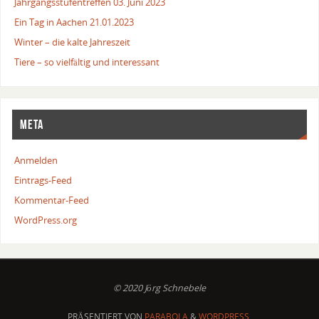
Jahrgangsstufentreffen 03. Juni 2023
Ein Tag in Aachen 21.01.2023
Winter – die kalte Jahreszeit
Tiere – so vielfältig und interessant
META
Anmelden
Eintrags-Feed
Kommentar-Feed
WordPress.org
© 2020 Jörg Schnebele
PRÄSENTIERT VON
PARABOLA
&
WORDPRESS.