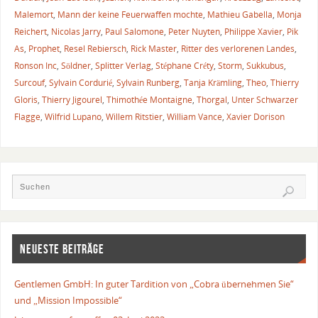
Malemort
,
Mann der keine Feuerwaffen mochte
,
Mathieu Gabella
,
Monja
Reichert
,
Nicolas Jarry
,
Paul Salomone
,
Peter Nuyten
,
Philippe Xavier
,
Pik
As
,
Prophet
,
Resel Rebiersch
,
Rick Master
,
Ritter des verlorenen Landes
,
Ronson Inc
,
Söldner
,
Splitter Verlag
,
Stéphane Créty
,
Storm
,
Sukkubus
,
Surcouf
,
Sylvain Cordurié
,
Sylvain Runberg
,
Tanja Krämling
,
Theo
,
Thierry
Gloris
,
Thierry Jigourel
,
Thimothée Montaigne
,
Thorgal
,
Unter Schwarzer
Flagge
,
Wilfrid Lupano
,
Willem Ritstier
,
William Vance
,
Xavier Dorison
NEUESTE BEITRÄGE
Gentlemen GmbH: In guter Tardition von „Cobra übernehmen Sie“
und „Mission Impossible“