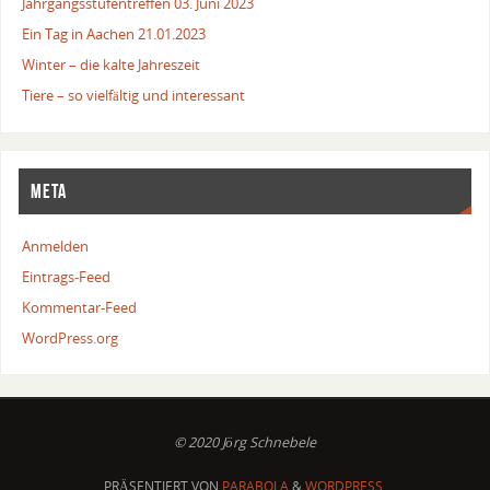
Jahrgangsstufentreffen 03. Juni 2023
Ein Tag in Aachen 21.01.2023
Winter – die kalte Jahreszeit
Tiere – so vielfältig und interessant
META
Anmelden
Eintrags-Feed
Kommentar-Feed
WordPress.org
© 2020 Jörg Schnebele
PRÄSENTIERT VON
PARABOLA
&
WORDPRESS.