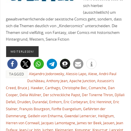
sich hierbei
(ausschließlich) um
gewaltverherrlichende oder sexistische Comics geht, sondern, dass
sich die Themen deutlich von „Kindercomics“ unterscheiden. Die
Themen sind vielfältig, von Fantasy, über Comics mit historischem
Hintergrund, Western, Sience Fiction
WEITERLESEN!
Alejandro Jodorowsky
,
Alessio Lapo
,
Alexe
,
André-Paul
TAGGED
Duchâteau
,
Anthony Jean
,
Apache Junction
,
Assassin's
Creed
,
Bruce J. Hawker
,
Carthago
,
Christophe Bec
,
Comanche
,
Dan
Cooper
,
Delia Wüllner
,
Der schreckliche Papst
,
Der Tönerne Thron
,
Djillali
Defali
,
Druiden
,
Durandal
,
Einhorn
,
Éric Corbeyran
,
Eric Henninot
,
Eric
Stalner
,
François Bourgeon
,
Fünfte Evangelium
,
Gefährten der
Dämmerung
,
Geißeln von Enharma
,
Gwendal Lemercier
,
Heiligtum
,
Herren von Cornwall
,
Jacques Lamontagne
,
James ter Beek
,
Jaouen
,
Jean
Dufaux
,
Jean-Luc Istin
,
Juzhen
,
Kleinserien
,
Konungar
,
Kreuzzug
,
Lancelot
,