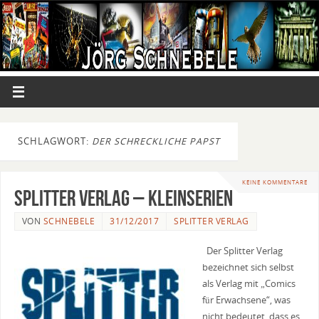
SCHLAGWORT:
DER SCHRECKLICHE PAPST
KEINE KOMMENTARE
Splitter Verlag – Kleinserien
VON
SCHNEBELE
31/12/2017
SPLITTER VERLAG
Der Splitter Verlag
bezeichnet sich selbst
als Verlag mit „Comics
für Erwachsene“, was
nicht bedeutet, dass es