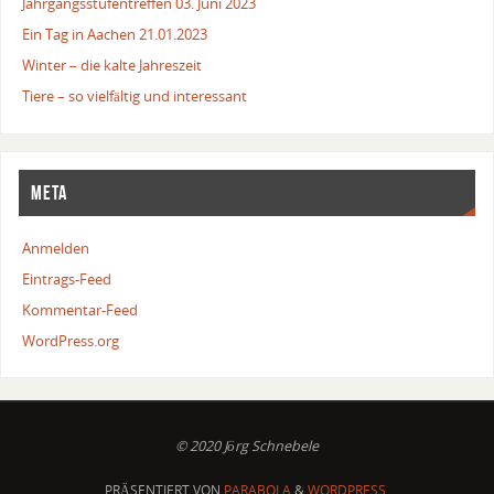
Jahrgangsstufentreffen 03. Juni 2023
Ein Tag in Aachen 21.01.2023
Winter – die kalte Jahreszeit
Tiere – so vielfältig und interessant
META
Anmelden
Eintrags-Feed
Kommentar-Feed
WordPress.org
© 2020 Jörg Schnebele
PRÄSENTIERT VON
PARABOLA
&
WORDPRESS.