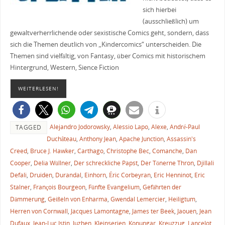
sich hierbei
(ausschließlich) um
gewaltverherrlichende oder sexistische Comics geht, sondern, dass
sich die Themen deutlich von „Kindercomics“ unterscheiden. Die
Themen sind vielfältig, von Fantasy, über Comics mit historischem
Hintergrund, Western, Sience Fiction
WEITERLESEN!
Alejandro Jodorowsky
,
Alessio Lapo
,
Alexe
,
André-Paul
TAGGED
Duchâteau
,
Anthony Jean
,
Apache Junction
,
Assassin's
Creed
,
Bruce J. Hawker
,
Carthago
,
Christophe Bec
,
Comanche
,
Dan
Cooper
,
Delia Wüllner
,
Der schreckliche Papst
,
Der Tönerne Thron
,
Djillali
Defali
,
Druiden
,
Durandal
,
Einhorn
,
Éric Corbeyran
,
Eric Henninot
,
Eric
Stalner
,
François Bourgeon
,
Fünfte Evangelium
,
Gefährten der
Dämmerung
,
Geißeln von Enharma
,
Gwendal Lemercier
,
Heiligtum
,
Herren von Cornwall
,
Jacques Lamontagne
,
James ter Beek
,
Jaouen
,
Jean
Dufaux
,
Jean-Luc Istin
,
Juzhen
,
Kleinserien
,
Konungar
,
Kreuzzug
,
Lancelot
,