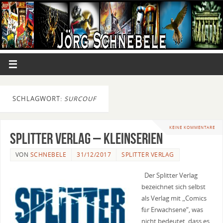
SCHLAGWORT:
SURCOUF
KEINE KOMMENTARE
Splitter Verlag – Kleinserien
VON
SCHNEBELE
31/12/2017
SPLITTER VERLAG
Der Splitter Verlag
bezeichnet sich selbst
als Verlag mit „Comics
für Erwachsene“, was
nicht bedeutet, dass es