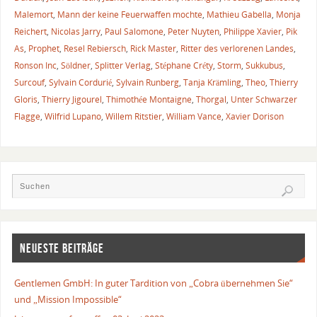
Malemort
,
Mann der keine Feuerwaffen mochte
,
Mathieu Gabella
,
Monja
Reichert
,
Nicolas Jarry
,
Paul Salomone
,
Peter Nuyten
,
Philippe Xavier
,
Pik
As
,
Prophet
,
Resel Rebiersch
,
Rick Master
,
Ritter des verlorenen Landes
,
Ronson Inc
,
Söldner
,
Splitter Verlag
,
Stéphane Créty
,
Storm
,
Sukkubus
,
Surcouf
,
Sylvain Cordurié
,
Sylvain Runberg
,
Tanja Krämling
,
Theo
,
Thierry
Gloris
,
Thierry Jigourel
,
Thimothée Montaigne
,
Thorgal
,
Unter Schwarzer
Flagge
,
Wilfrid Lupano
,
Willem Ritstier
,
William Vance
,
Xavier Dorison
NEUESTE BEITRÄGE
Gentlemen GmbH: In guter Tardition von „Cobra übernehmen Sie“
und „Mission Impossible“