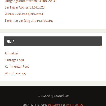
Jahrgangsstufentreffen 03. Juni 2023
Ein Tag in Aachen 21.01.2023
Winter – die kalte Jahreszeit
Tiere – so vielfältig und interessant
META
Anmelden
Eintrags-Feed
Kommentar-Feed
WordPress.org
© 2020 Jörg Schnebele
PRÄSENTIERT VON
PARABOLA
&
WORDPRESS.