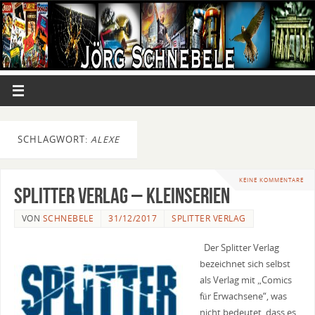
SCHLAGWORT:
ALEXE
KEINE KOMMENTARE
Splitter Verlag – Kleinserien
VON
SCHNEBELE
31/12/2017
SPLITTER VERLAG
Der Splitter Verlag
bezeichnet sich selbst
als Verlag mit „Comics
für Erwachsene“, was
nicht bedeutet, dass es