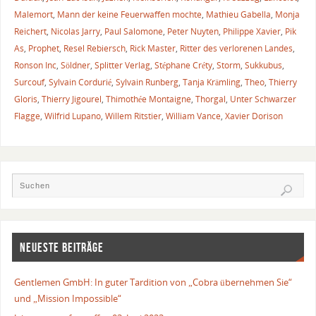
Malemort
,
Mann der keine Feuerwaffen mochte
,
Mathieu Gabella
,
Monja
Reichert
,
Nicolas Jarry
,
Paul Salomone
,
Peter Nuyten
,
Philippe Xavier
,
Pik
As
,
Prophet
,
Resel Rebiersch
,
Rick Master
,
Ritter des verlorenen Landes
,
Ronson Inc
,
Söldner
,
Splitter Verlag
,
Stéphane Créty
,
Storm
,
Sukkubus
,
Surcouf
,
Sylvain Cordurié
,
Sylvain Runberg
,
Tanja Krämling
,
Theo
,
Thierry
Gloris
,
Thierry Jigourel
,
Thimothée Montaigne
,
Thorgal
,
Unter Schwarzer
Flagge
,
Wilfrid Lupano
,
Willem Ritstier
,
William Vance
,
Xavier Dorison
NEUESTE BEITRÄGE
Gentlemen GmbH: In guter Tardition von „Cobra übernehmen Sie“
und „Mission Impossible“