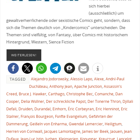
sich hierbei
(ausschließlich) um
gewaltverherrlichende oder sexistische Comics geht, sondern, dass
sich die Themen deutlich von „Kindercomics“ unterscheiden. Die
Themen sind vielfältig, von Fantasy, über Comics mit historischem
Hintergrund, Western, Sience Fiction
WEITERLESEN!
Alejandro Jodorowsky
,
Alessio Lapo
,
Alexe
,
André-Paul
TAGGED
Duchâteau
,
Anthony Jean
,
Apache Junction
,
Assassin's
Creed
,
Bruce J. Hawker
,
Carthago
,
Christophe Bec
,
Comanche
,
Dan
Cooper
,
Delia Wüllner
,
Der schreckliche Papst
,
Der Tönerne Thron
,
Djillali
Defali
,
Druiden
,
Durandal
,
Einhorn
,
Éric Corbeyran
,
Eric Henninot
,
Eric
Stalner
,
François Bourgeon
,
Fünfte Evangelium
,
Gefährten der
Dämmerung
,
Geißeln von Enharma
,
Gwendal Lemercier
,
Heiligtum
,
Herren von Cornwall
,
Jacques Lamontagne
,
James ter Beek
,
Jaouen
,
Jean
Dufaux
,
Jean-Luc Istin
,
Juzhen
,
Kleinserien
,
Konungar
,
Kreuzzug
,
Lancelot
,