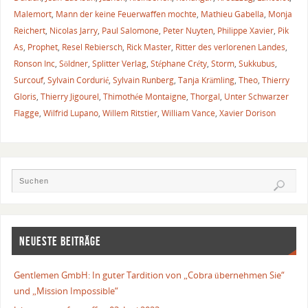
Malemort
,
Mann der keine Feuerwaffen mochte
,
Mathieu Gabella
,
Monja
Reichert
,
Nicolas Jarry
,
Paul Salomone
,
Peter Nuyten
,
Philippe Xavier
,
Pik
As
,
Prophet
,
Resel Rebiersch
,
Rick Master
,
Ritter des verlorenen Landes
,
Ronson Inc
,
Söldner
,
Splitter Verlag
,
Stéphane Créty
,
Storm
,
Sukkubus
,
Surcouf
,
Sylvain Cordurié
,
Sylvain Runberg
,
Tanja Krämling
,
Theo
,
Thierry
Gloris
,
Thierry Jigourel
,
Thimothée Montaigne
,
Thorgal
,
Unter Schwarzer
Flagge
,
Wilfrid Lupano
,
Willem Ritstier
,
William Vance
,
Xavier Dorison
NEUESTE BEITRÄGE
Gentlemen GmbH: In guter Tardition von „Cobra übernehmen Sie“
und „Mission Impossible“