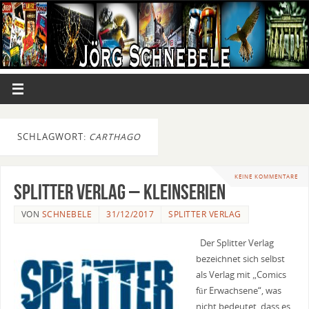
SCHLAGWORT:
CARTHAGO
KEINE KOMMENTARE
Splitter Verlag – Kleinserien
VON
SCHNEBELE
31/12/2017
SPLITTER VERLAG
Der Splitter Verlag
bezeichnet sich selbst
als Verlag mit „Comics
für Erwachsene“, was
nicht bedeutet, dass es