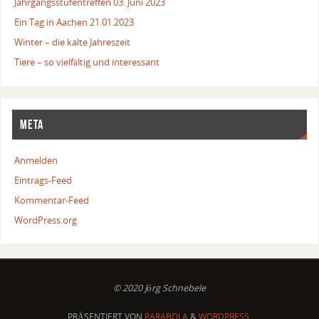
Jahrgangsstufentreffen 03. Juni 2023
Ein Tag in Aachen 21.01.2023
Winter – die kalte Jahreszeit
Tiere – so vielfältig und interessant
META
Anmelden
Eintrags-Feed
Kommentar-Feed
WordPress.org
© 2020 Jörg Schnebele
PRÄSENTIERT VON
PARABOLA
&
WORDPRESS.