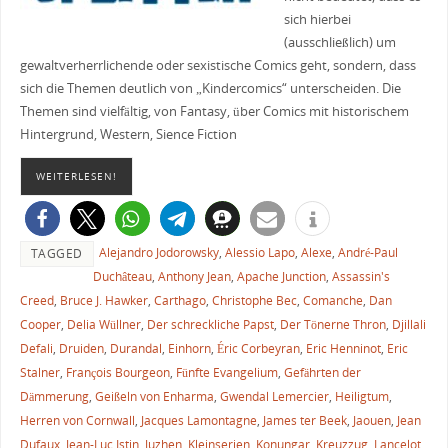
sich hierbei
(ausschließlich) um
gewaltverherrlichende oder sexistische Comics geht, sondern, dass
sich die Themen deutlich von „Kindercomics“ unterscheiden. Die
Themen sind vielfältig, von Fantasy, über Comics mit historischem
Hintergrund, Western, Sience Fiction
WEITERLESEN!
Alejandro Jodorowsky
,
Alessio Lapo
,
Alexe
,
André-Paul
TAGGED
Duchâteau
,
Anthony Jean
,
Apache Junction
,
Assassin's
Creed
,
Bruce J. Hawker
,
Carthago
,
Christophe Bec
,
Comanche
,
Dan
Cooper
,
Delia Wüllner
,
Der schreckliche Papst
,
Der Tönerne Thron
,
Djillali
Defali
,
Druiden
,
Durandal
,
Einhorn
,
Éric Corbeyran
,
Eric Henninot
,
Eric
Stalner
,
François Bourgeon
,
Fünfte Evangelium
,
Gefährten der
Dämmerung
,
Geißeln von Enharma
,
Gwendal Lemercier
,
Heiligtum
,
Herren von Cornwall
,
Jacques Lamontagne
,
James ter Beek
,
Jaouen
,
Jean
Dufaux
,
Jean-Luc Istin
,
Juzhen
,
Kleinserien
,
Konungar
,
Kreuzzug
,
Lancelot
,