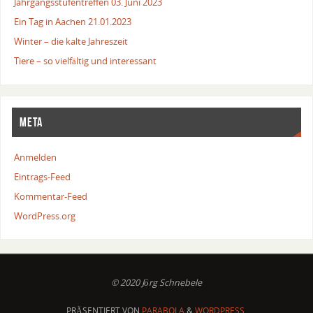
Jahrgangsstufentreffen 03. Juni 2023
Ein Tag in Aachen 21.01.2023
Winter – die kalte Jahreszeit
Tiere – so vielfältig und interessant
META
Anmelden
Eintrags-Feed
Kommentar-Feed
WordPress.org
© 2020 Jörg Schnebele
PRÄSENTIERT VON
PARABOLA
&
WORDPRESS.