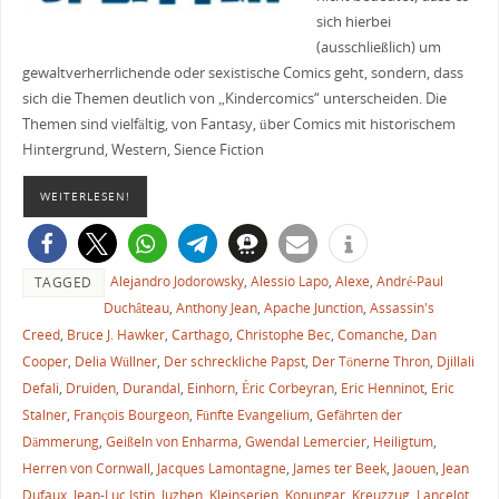
sich hierbei
(ausschließlich) um
gewaltverherrlichende oder sexistische Comics geht, sondern, dass
sich die Themen deutlich von „Kindercomics“ unterscheiden. Die
Themen sind vielfältig, von Fantasy, über Comics mit historischem
Hintergrund, Western, Sience Fiction
WEITERLESEN!
Alejandro Jodorowsky
,
Alessio Lapo
,
Alexe
,
André-Paul
TAGGED
Duchâteau
,
Anthony Jean
,
Apache Junction
,
Assassin's
Creed
,
Bruce J. Hawker
,
Carthago
,
Christophe Bec
,
Comanche
,
Dan
Cooper
,
Delia Wüllner
,
Der schreckliche Papst
,
Der Tönerne Thron
,
Djillali
Defali
,
Druiden
,
Durandal
,
Einhorn
,
Éric Corbeyran
,
Eric Henninot
,
Eric
Stalner
,
François Bourgeon
,
Fünfte Evangelium
,
Gefährten der
Dämmerung
,
Geißeln von Enharma
,
Gwendal Lemercier
,
Heiligtum
,
Herren von Cornwall
,
Jacques Lamontagne
,
James ter Beek
,
Jaouen
,
Jean
Dufaux
,
Jean-Luc Istin
,
Juzhen
,
Kleinserien
,
Konungar
,
Kreuzzug
,
Lancelot
,