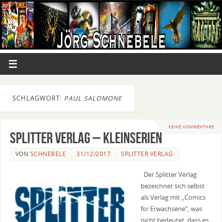
SCHLAGWORT:
PAUL SALOMONE
KEINE KOMMENTARE
Splitter Verlag – Kleinserien
VON
SCHNEBELE
31/12/2017
SPLITTER VERLAG
Der Splitter Verlag
bezeichnet sich selbst
als Verlag mit „Comics
für Erwachsene“, was
nicht bedeutet, dass es