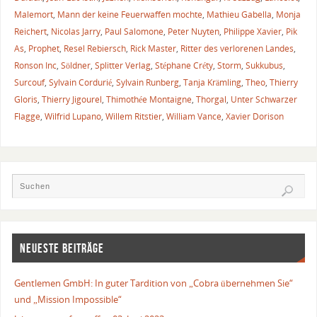
Malemort
,
Mann der keine Feuerwaffen mochte
,
Mathieu Gabella
,
Monja
Reichert
,
Nicolas Jarry
,
Paul Salomone
,
Peter Nuyten
,
Philippe Xavier
,
Pik
As
,
Prophet
,
Resel Rebiersch
,
Rick Master
,
Ritter des verlorenen Landes
,
Ronson Inc
,
Söldner
,
Splitter Verlag
,
Stéphane Créty
,
Storm
,
Sukkubus
,
Surcouf
,
Sylvain Cordurié
,
Sylvain Runberg
,
Tanja Krämling
,
Theo
,
Thierry
Gloris
,
Thierry Jigourel
,
Thimothée Montaigne
,
Thorgal
,
Unter Schwarzer
Flagge
,
Wilfrid Lupano
,
Willem Ritstier
,
William Vance
,
Xavier Dorison
NEUESTE BEITRÄGE
Gentlemen GmbH: In guter Tardition von „Cobra übernehmen Sie“
und „Mission Impossible“