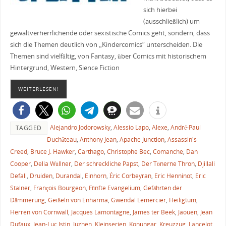
sich hierbei
(ausschließlich) um
gewaltverherrlichende oder sexistische Comics geht, sondern, dass
sich die Themen deutlich von „Kindercomics“ unterscheiden. Die
Themen sind vielfältig, von Fantasy, über Comics mit historischem
Hintergrund, Western, Sience Fiction
WEITERLESEN!
Alejandro Jodorowsky
,
Alessio Lapo
,
Alexe
,
André-Paul
TAGGED
Duchâteau
,
Anthony Jean
,
Apache Junction
,
Assassin's
Creed
,
Bruce J. Hawker
,
Carthago
,
Christophe Bec
,
Comanche
,
Dan
Cooper
,
Delia Wüllner
,
Der schreckliche Papst
,
Der Tönerne Thron
,
Djillali
Defali
,
Druiden
,
Durandal
,
Einhorn
,
Éric Corbeyran
,
Eric Henninot
,
Eric
Stalner
,
François Bourgeon
,
Fünfte Evangelium
,
Gefährten der
Dämmerung
,
Geißeln von Enharma
,
Gwendal Lemercier
,
Heiligtum
,
Herren von Cornwall
,
Jacques Lamontagne
,
James ter Beek
,
Jaouen
,
Jean
Dufaux
,
Jean-Luc Istin
,
Juzhen
,
Kleinserien
,
Konungar
,
Kreuzzug
,
Lancelot
,