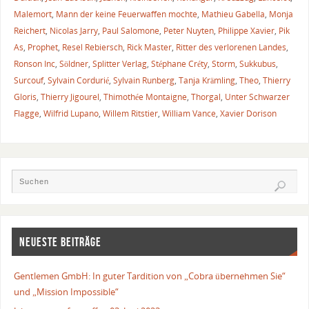
Malemort
,
Mann der keine Feuerwaffen mochte
,
Mathieu Gabella
,
Monja
Reichert
,
Nicolas Jarry
,
Paul Salomone
,
Peter Nuyten
,
Philippe Xavier
,
Pik
As
,
Prophet
,
Resel Rebiersch
,
Rick Master
,
Ritter des verlorenen Landes
,
Ronson Inc
,
Söldner
,
Splitter Verlag
,
Stéphane Créty
,
Storm
,
Sukkubus
,
Surcouf
,
Sylvain Cordurié
,
Sylvain Runberg
,
Tanja Krämling
,
Theo
,
Thierry
Gloris
,
Thierry Jigourel
,
Thimothée Montaigne
,
Thorgal
,
Unter Schwarzer
Flagge
,
Wilfrid Lupano
,
Willem Ritstier
,
William Vance
,
Xavier Dorison
NEUESTE BEITRÄGE
Gentlemen GmbH: In guter Tardition von „Cobra übernehmen Sie“
und „Mission Impossible“