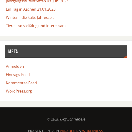
Jahrgangsstufentreffen 03. Juni 2023
Ein Tag in Aachen 21.01.2023
Winter – die kalte Jahreszeit
Tiere – so vielfältig und interessant
META
Anmelden
Eintrags-Feed
Kommentar-Feed
WordPress.org
© 2020 Jörg Schnebele
PRÄSENTIERT VON
PARABOLA
&
WORDPRESS.