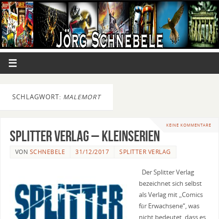
SCHLAGWORT:
MALEMORT
KEINE KOMMENTARE
Splitter Verlag – Kleinserien
VON
SCHNEBELE
31/12/2017
SPLITTER VERLAG
Der Splitter Verlag
bezeichnet sich selbst
als Verlag mit „Comics
für Erwachsene“, was
nicht bedeutet, dass es