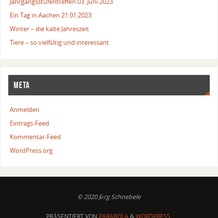
Jahrgangsstufentreffen 03. Juni 2023
Ein Tag in Aachen 21.01.2023
Winter – die kalte Jahreszeit
Tiere – so vielfältig und interessant
META
Anmelden
Eintrags-Feed
Kommentar-Feed
WordPress.org
© 2020 Jörg Schnebele
PRÄSENTIERT VON
PARABOLA
&
WORDPRESS.