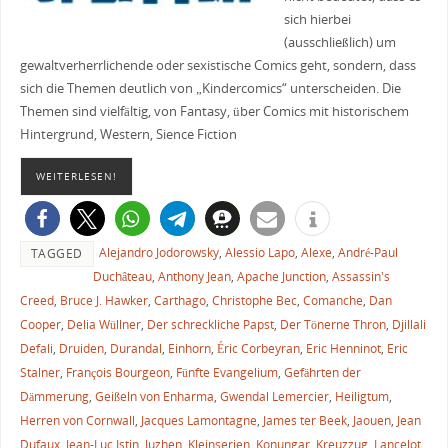
sich hierbei
(ausschließlich) um
gewaltverherrlichende oder sexistische Comics geht, sondern, dass
sich die Themen deutlich von „Kindercomics“ unterscheiden. Die
Themen sind vielfältig, von Fantasy, über Comics mit historischem
Hintergrund, Western, Sience Fiction
WEITERLESEN!
Alejandro Jodorowsky
,
Alessio Lapo
,
Alexe
,
André-Paul
TAGGED
Duchâteau
,
Anthony Jean
,
Apache Junction
,
Assassin's
Creed
,
Bruce J. Hawker
,
Carthago
,
Christophe Bec
,
Comanche
,
Dan
Cooper
,
Delia Wüllner
,
Der schreckliche Papst
,
Der Tönerne Thron
,
Djillali
Defali
,
Druiden
,
Durandal
,
Einhorn
,
Éric Corbeyran
,
Eric Henninot
,
Eric
Stalner
,
François Bourgeon
,
Fünfte Evangelium
,
Gefährten der
Dämmerung
,
Geißeln von Enharma
,
Gwendal Lemercier
,
Heiligtum
,
Herren von Cornwall
,
Jacques Lamontagne
,
James ter Beek
,
Jaouen
,
Jean
Dufaux
,
Jean-Luc Istin
,
Juzhen
,
Kleinserien
,
Konungar
,
Kreuzzug
,
Lancelot
,