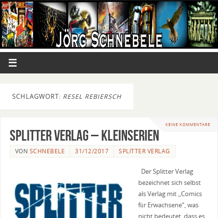
SCHLAGWORT:
RESEL REBIERSCH
KEINE KOMMENTARE
Splitter Verlag – Kleinserien
VON
SCHNEBELE
31/12/2017
SPLITTER VERLAG
Der Splitter Verlag
bezeichnet sich selbst
als Verlag mit „Comics
für Erwachsene“, was
nicht bedeutet, dass es