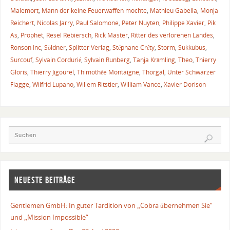
Malemort
,
Mann der keine Feuerwaffen mochte
,
Mathieu Gabella
,
Monja
Reichert
,
Nicolas Jarry
,
Paul Salomone
,
Peter Nuyten
,
Philippe Xavier
,
Pik
As
,
Prophet
,
Resel Rebiersch
,
Rick Master
,
Ritter des verlorenen Landes
,
Ronson Inc
,
Söldner
,
Splitter Verlag
,
Stéphane Créty
,
Storm
,
Sukkubus
,
Surcouf
,
Sylvain Cordurié
,
Sylvain Runberg
,
Tanja Krämling
,
Theo
,
Thierry
Gloris
,
Thierry Jigourel
,
Thimothée Montaigne
,
Thorgal
,
Unter Schwarzer
Flagge
,
Wilfrid Lupano
,
Willem Ritstier
,
William Vance
,
Xavier Dorison
NEUESTE BEITRÄGE
Gentlemen GmbH: In guter Tardition von „Cobra übernehmen Sie“
und „Mission Impossible“