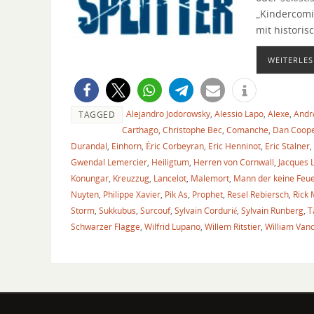
„Kindercomic
mit historis
WEITERLES
Alejandro Jodorowsky
,
Alessio Lapo
,
Alexe
,
Andr
TAGGED
Carthago
,
Christophe Bec
,
Comanche
,
Dan Coop
Durandal
,
Einhorn
,
Éric Corbeyran
,
Eric Henninot
,
Eric Stalner
,
Gwendal Lemercier
,
Heiligtum
,
Herren von Cornwall
,
Jacques
Konungar
,
Kreuzzug
,
Lancelot
,
Malemort
,
Mann der keine Feu
Nuyten
,
Philippe Xavier
,
Pik As
,
Prophet
,
Resel Rebiersch
,
Rick 
Storm
,
Sukkubus
,
Surcouf
,
Sylvain Cordurié
,
Sylvain Runberg
,
T
Schwarzer Flagge
,
Wilfrid Lupano
,
Willem Ritstier
,
William Van