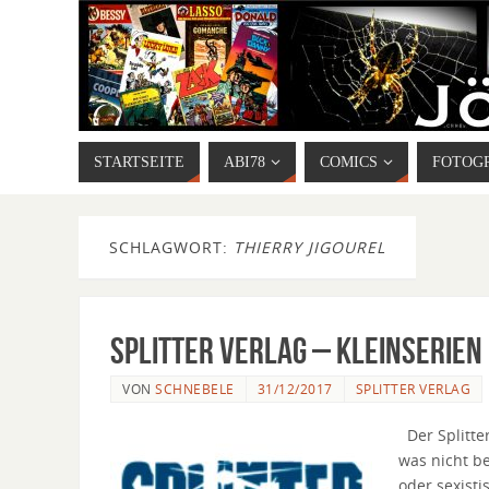
STARTSEITE
ABI78
COMICS
FOTOG
SCHLAGWORT:
THIERRY JIGOUREL
Splitter Verlag – Kleinserien
VON
SCHNEBELE
31/12/2017
SPLITTER VERLAG
Der Splitter
was nicht be
oder sexisti