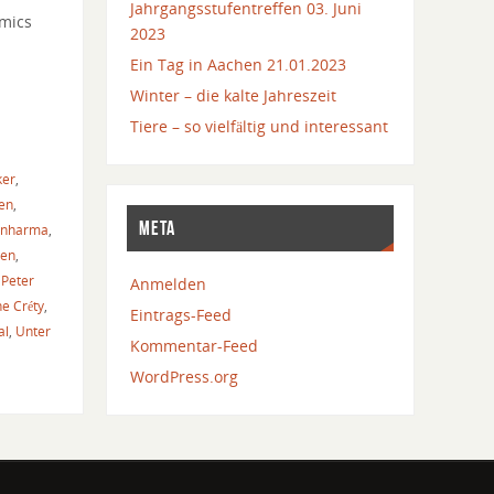
Jahrgangsstufentreffen 03. Juni
omics
2023
Ein Tag in Aachen 21.01.2023
Winter – die kalte Jahreszeit
Tiere – so vielfältig und interessant
ker
,
en
,
META
 Enharma
,
ien
,
,
Peter
Anmelden
e Créty
,
Eintrags-Feed
al
,
Unter
Kommentar-Feed
WordPress.org