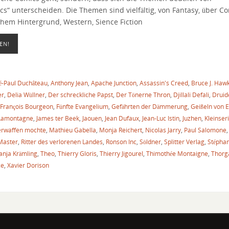
s“ unterscheiden. Die Themen sind vielfältig, von Fantasy, über C
chem Hintergrund, Western, Sience Fiction
EN!
é-Paul Duchâteau
,
Anthony Jean
,
Apache Junction
,
Assassin's Creed
,
Bruce J. Haw
er
,
Delia Wüllner
,
Der schreckliche Papst
,
Der Tönerne Thron
,
Djillali Defali
,
Druid
François Bourgeon
,
Fünfte Evangelium
,
Gefährten der Dämmerung
,
Geißeln von
 Lamontagne
,
James ter Beek
,
Jaouen
,
Jean Dufaux
,
Jean-Luc Istin
,
Juzhen
,
Kleinser
erwaffen mochte
,
Mathieu Gabella
,
Monja Reichert
,
Nicolas Jarry
,
Paul Salomone
Master
,
Ritter des verlorenen Landes
,
Ronson Inc
,
Söldner
,
Splitter Verlag
,
Stéphan
anja Krämling
,
Theo
,
Thierry Gloris
,
Thierry Jigourel
,
Thimothée Montaigne
,
Thorg
ce
,
Xavier Dorison