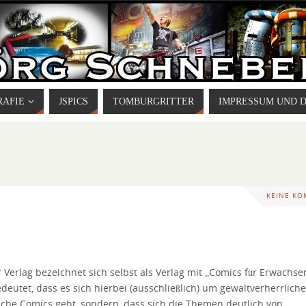
RAFIE
JSPICS
TOMBURGRITTER
IMPRESSUM UND 
KEINE K
 Verlag bezeichnet sich selbst als Verlag mit „Comics für Erwachse
deutet, dass es sich hierbei (ausschließlich) um gewaltverherrlich
sche Comics geht, sondern, dass sich die Themen deutlich von