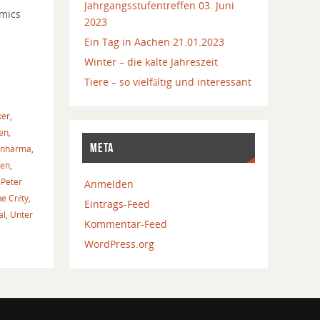
Jahrgangsstufentreffen 03. Juni
omics
2023
Ein Tag in Aachen 21.01.2023
Winter – die kalte Jahreszeit
Tiere – so vielfältig und interessant
ker
,
en
,
META
 Enharma
,
ien
,
,
Peter
Anmelden
e Créty
,
Eintrags-Feed
al
,
Unter
Kommentar-Feed
WordPress.org