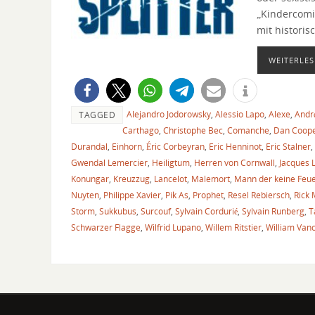
„Kindercomic
mit historis
WEITERLES
Alejandro Jodorowsky
,
Alessio Lapo
,
Alexe
,
Andr
TAGGED
Carthago
,
Christophe Bec
,
Comanche
,
Dan Coop
Durandal
,
Einhorn
,
Éric Corbeyran
,
Eric Henninot
,
Eric Stalner
,
Gwendal Lemercier
,
Heiligtum
,
Herren von Cornwall
,
Jacques
Konungar
,
Kreuzzug
,
Lancelot
,
Malemort
,
Mann der keine Feu
Nuyten
,
Philippe Xavier
,
Pik As
,
Prophet
,
Resel Rebiersch
,
Rick 
Storm
,
Sukkubus
,
Surcouf
,
Sylvain Cordurié
,
Sylvain Runberg
,
T
Schwarzer Flagge
,
Wilfrid Lupano
,
Willem Ritstier
,
William Van