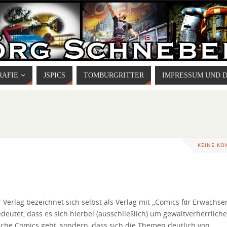
RAFIE
JSPICS
TOMBURGRITTER
IMPRESSUM UND 
KEINE K
 Verlag bezeichnet sich selbst als Verlag mit „Comics für Erwachse
deutet, dass es sich hierbei (ausschließlich) um gewaltverherrlich
sche Comics geht, sondern, dass sich die Themen deutlich von