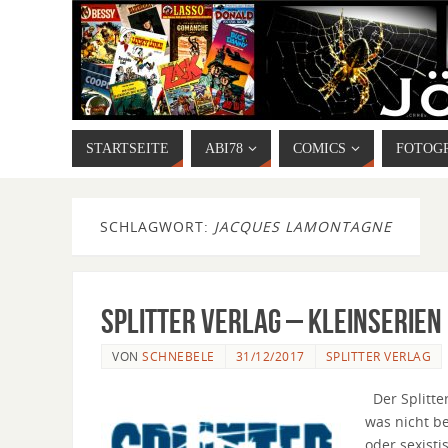
STARTSEITE
ABI78
COMICS
FOTOG
SCHLAGWORT:
JACQUES LAMONTAGNE
Splitter Verlag – Kleinserien
VON
SCHNEBELE
31/12/2017
SPLITTER VERLAG
Der Splitter
was nicht be
oder sexisti