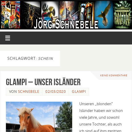
SCHLAGWORT:
SCHEIN
KEINE KOMMENTARE
Glampi – unser Isländer
VON
SCHNEBELE
02/03/2020
GLAMPI
Unseren „blonden“
Isländer haben wir schon
viele Jahre, und sowohl
unsere Tochter, als auch
ich sind auf ihm geritten.