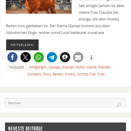
Seit einigen Jahren ist aber
meine Frau Claudia die
einzige, die dem Hobby
Reiten treu geblieben ist. Der Name Glampi kommt aus dem
Isländischen (logo- woher sonst) und bedeutet soviel wie
WEITERLESEN!
Fünfgänger
,
Galopp
,
Glampi
,
Glanz
,
Island
,
Isländer
,
TAGGED
Lichtblitz
,
Pass
,
Reiten
,
Schein
,
Schritt
,
Tölt
,
Trab
NEUESTE BEITRÄGE