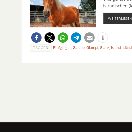
Isländischen (
WEITERLESEN
Fünfgänger
,
Galopp
,
Glampi
,
Glanz
,
Island
,
Islän
TAGGED