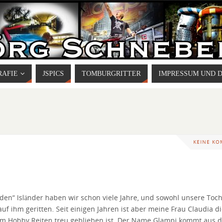
RAFIE
JSPICS
TOMBURGRITTER
IMPRESSUM UND 
KEINE K
en“ Isländer haben wir schon viele Jahre, und sowohl unsere Tocht
auf ihm geritten. Seit einigen Jahren ist aber meine Frau Claudia d
dem Hobby Reiten treu geblieben ist. Der Name Glampi kommt aus 