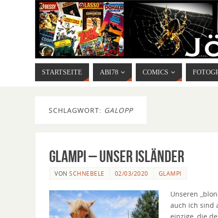
STARTSEITE
ABI78
COMICS
FOTOG
SCHLAGWORT:
GALOPP
Glampi – unser Isländer
VON
SCHNEBELE
02/03/2020
GLAMPI
Unseren „blond
auch ich sind 
einzige, die 