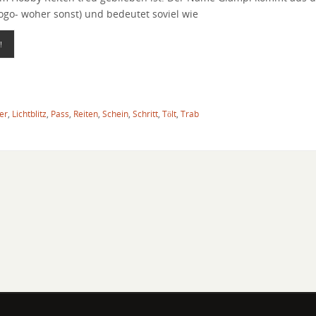
logo- woher sonst) und bedeutet soviel wie
!
der
,
Lichtblitz
,
Pass
,
Reiten
,
Schein
,
Schritt
,
Tölt
,
Trab