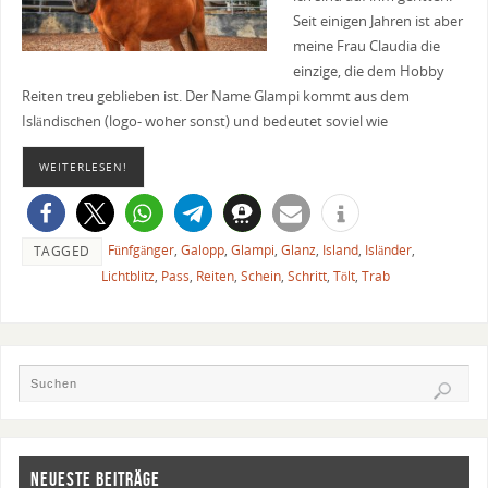
Seit einigen Jahren ist aber
meine Frau Claudia die
einzige, die dem Hobby
Reiten treu geblieben ist. Der Name Glampi kommt aus dem
Isländischen (logo- woher sonst) und bedeutet soviel wie
WEITERLESEN!
Fünfgänger
,
Galopp
,
Glampi
,
Glanz
,
Island
,
Isländer
,
TAGGED
Lichtblitz
,
Pass
,
Reiten
,
Schein
,
Schritt
,
Tölt
,
Trab
NEUESTE BEITRÄGE