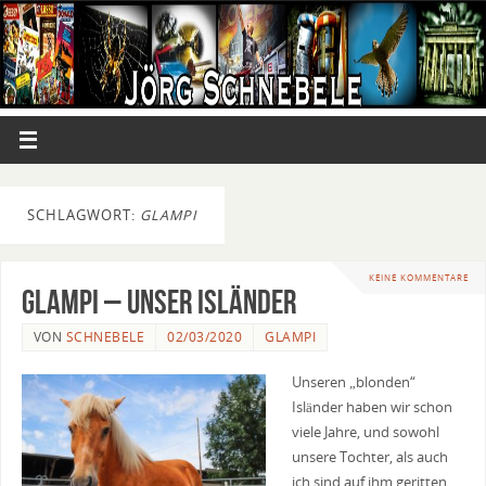
SCHLAGWORT:
GLAMPI
KEINE KOMMENTARE
Glampi – unser Isländer
VON
SCHNEBELE
02/03/2020
GLAMPI
Unseren „blonden“
Isländer haben wir schon
viele Jahre, und sowohl
unsere Tochter, als auch
ich sind auf ihm geritten.