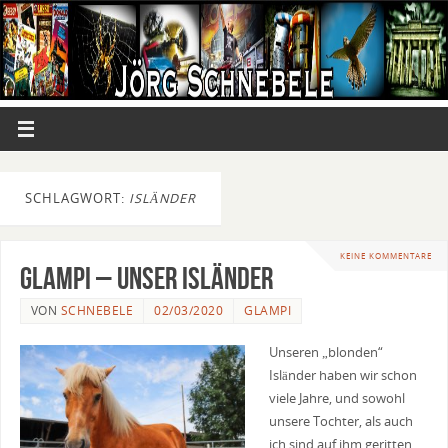
SCHLAGWORT:
ISLÄNDER
KEINE KOMMENTARE
Glampi – unser Isländer
VON
SCHNEBELE
02/03/2020
GLAMPI
Unseren „blonden“
Isländer haben wir schon
viele Jahre, und sowohl
unsere Tochter, als auch
ich sind auf ihm geritten.