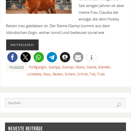
Seit einigen Jahren ist aber
meine Frau Claudia die
einzige, die dem Hobby
Reiten treu geblieben ist. Der Name Glampi kommt aus dem
Isländischen (logo- woher sonst) und bedeutet soviel wie
WEITERLESEN!
Fünfgänger
,
Galopp
,
Glampi
,
Glanz
,
Island
,
Isländer
,
TAGGED
Lichtblitz
,
Pass
,
Reiten
,
Schein
,
Schritt
,
Tölt
,
Trab
NEUESTE BEITRÄGE