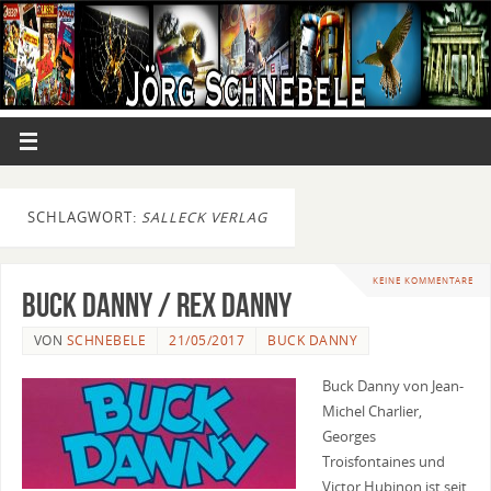
SCHLAGWORT:
SALLECK VERLAG
KEINE KOMMENTARE
Buck Danny / Rex Danny
VON
SCHNEBELE
21/05/2017
BUCK DANNY
Buck Danny von Jean-
Michel Charlier,
Georges
Troisfontaines und
Victor Hubinon ist seit