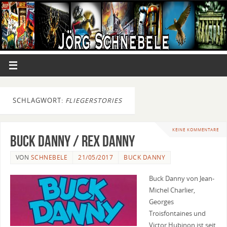
SCHLAGWORT:
FLIEGERSTORIES
KEINE KOMMENTARE
Buck Danny / Rex Danny
VON
SCHNEBELE
21/05/2017
BUCK DANNY
Buck Danny von Jean-
Michel Charlier,
Georges
Troisfontaines und
Victor Hubinon ist seit